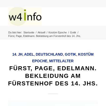
Du bist hier:
Startseite
/
Aktuell
/
Kostüm Epoche
/
Gotik
/
Fürst, Page, Edelmann. Bekleidung am Fürstenhof des 14. Jhs.
14. JH
,
ADEL
,
DEUTSCHLAND
,
GOTIK
,
KOSTÜM
EPOCHE
,
MITTELALTER
FÜRST, PAGE, EDELMANN.
BEKLEIDUNG AM
FÜRSTENHOF DES 14. JHS.