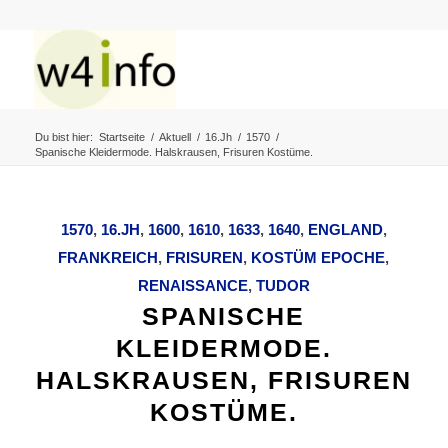
Du bist hier:
Startseite
/
Aktuell
/
16.Jh
/
1570
/
Spanische Kleidermode. Halskrausen, Frisuren Kostüme.
1570
,
16.JH
,
1600
,
1610
,
1633
,
1640
,
ENGLAND
,
FRANKREICH
,
FRISUREN
,
KOSTÜM EPOCHE
,
RENAISSANCE
,
TUDOR
SPANISCHE
KLEIDERMODE.
HALSKRAUSEN, FRISUREN
KOSTÜME.