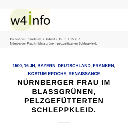
Du bist hier:
Startseite
/
Aktuell
/
15.Jh
/
1500
/
Nürnberger Frau im blassgrünen, pelzgefütterten Schleppkleid.
1500
,
16.JH
,
BAYERN
,
DEUTSCHLAND
,
FRANKEN
,
KOSTÜM EPOCHE
,
RENAISSANCE
NÜRNBERGER FRAU IM
BLASSGRÜNEN,
PELZGEFÜTTERTEN
SCHLEPPKLEID.