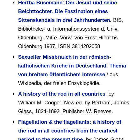
Hertha Busemann: Der Jesuit und seine
Beichttochter. Die Faszination eines
Sittenskandals in drei Jahrhunderten.
BIS,
Bibliotheks- u. Informationssystem d. Univ.
Oldenburg. Mit e. Vorw. von Ernst Hinrichs.
Oldenburg 1987, ISBN 3814202058
Sexueller Missbrauch in der römisch-
katholischen Kirche in Deutschland. Thema
von breitem öffentlichem Inter
esse
/ aus
Wikipedia, der freien Enzyklopädie.
A history of the rod in all countries
, by
William M. Cooper. New ed. by Bertram, James
Glass, 1824-1892. Publisher W. Reeves.
Flagellation & the flagellants: a history of
the rod in all countries from the earliest
period to the present time
, by James Glass