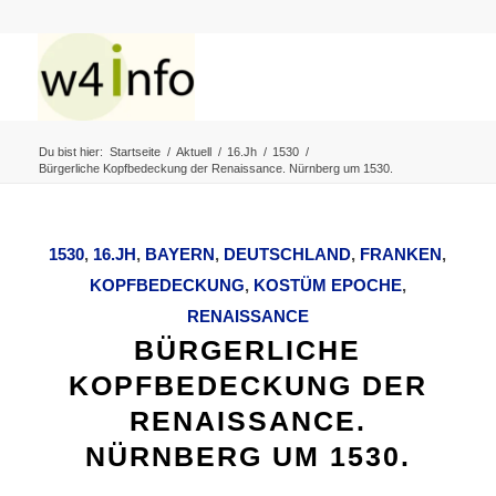
Du bist hier:
Startseite
/
Aktuell
/
16.Jh
/
1530
/
Bürgerliche Kopfbedeckung der Renaissance. Nürnberg um 1530.
1530
,
16.JH
,
BAYERN
,
DEUTSCHLAND
,
FRANKEN
,
KOPFBEDECKUNG
,
KOSTÜM EPOCHE
,
RENAISSANCE
BÜRGERLICHE
KOPFBEDECKUNG DER
RENAISSANCE.
NÜRNBERG UM 1530.