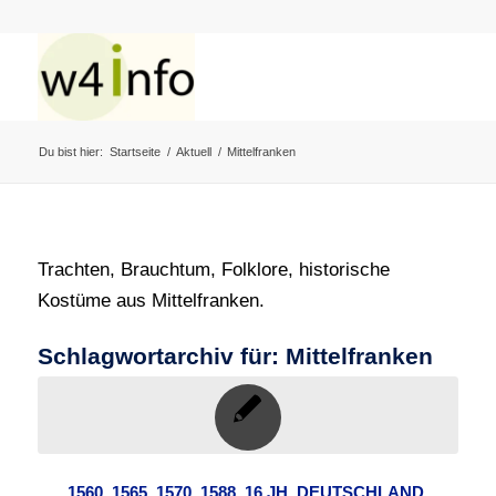
Du bist hier:
Startseite
/
Aktuell
/
Mittelfranken
Trachten, Brauchtum, Folklore, historische
Kostüme aus Mittelfranken.
Schlagwortarchiv für:
Mittelfranken
1560
,
1565
,
1570
,
1588
,
16.JH
,
DEUTSCHLAND
,