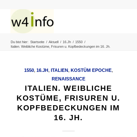
Du bist hier:
Startseite
/
Aktuell
/
16.Jh
/
1550
/
Italien. Weibliche Kostüme, Frisuren u. Kopfbedeckungen im 16. Jh.
1550
,
16.JH
,
ITALIEN
,
KOSTÜM EPOCHE
,
RENAISSANCE
ITALIEN. WEIBLICHE
KOSTÜME, FRISUREN U.
KOPFBEDECKUNGEN IM
16. JH.