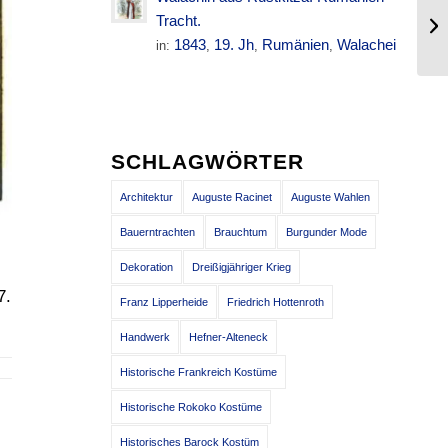
Di
Tracht.
To
1843
19. Jh
Rumänien
Walachei
in:
,
,
,
SCHLAGWÖRTER
Architektur
Auguste Racinet
Auguste Wahlen
Bauerntrachten
Brauchtum
Burgunder Mode
Dekoration
Dreißigjähriger Krieg
7.
Franz Lipperheide
Friedrich Hottenroth
Handwerk
Hefner-Alteneck
Historische Frankreich Kostüme
Historische Rokoko Kostüme
Historisches Barock Kostüm