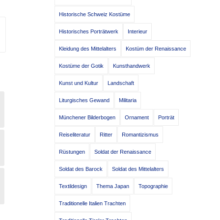
Historische Schweiz Kostüme
Historisches Porträtwerk
Interieur
Kleidung des Mittelalters
Kostüm der Renaissance
Kostüme der Gotik
Kunsthandwerk
Kunst und Kultur
Landschaft
Liturgisches Gewand
Militaria
Münchener Bilderbogen
Ornament
Porträt
Reiseliteratur
Ritter
Romantizismus
Rüstungen
Soldat der Renaissance
Soldat des Barock
Soldat des Mittelalters
Textildesign
Thema Japan
Topographie
Traditionelle Italien Trachten