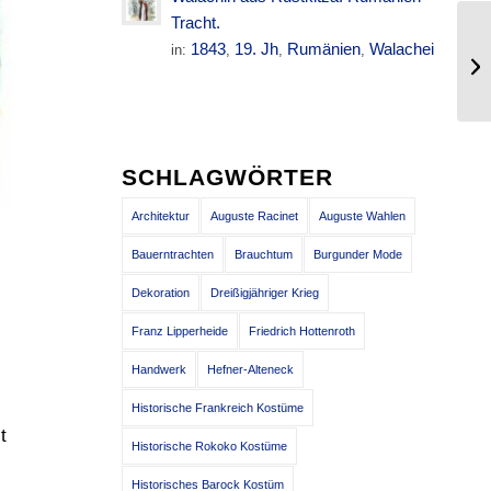
Tracht.
1843
19. Jh
Rumänien
Walachei
in:
,
,
,
Po
vo
SCHLAGWÖRTER
Architektur
Auguste Racinet
Auguste Wahlen
Bauerntrachten
Brauchtum
Burgunder Mode
Dekoration
Dreißigjähriger Krieg
s
Franz Lipperheide
Friedrich Hottenroth
Handwerk
Hefner-Alteneck
Historische Frankreich Kostüme
t
Historische Rokoko Kostüme
Historisches Barock Kostüm