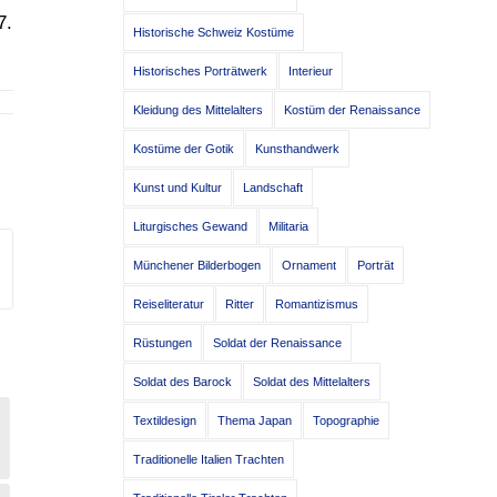
7.
Historische Schweiz Kostüme
Historisches Porträtwerk
Interieur
Kleidung des Mittelalters
Kostüm der Renaissance
Kostüme der Gotik
Kunsthandwerk
Kunst und Kultur
Landschaft
Liturgisches Gewand
Militaria
Münchener Bilderbogen
Ornament
Porträt
Reiseliteratur
Ritter
Romantizismus
Rüstungen
Soldat der Renaissance
Soldat des Barock
Soldat des Mittelalters
Textildesign
Thema Japan
Topographie
Traditionelle Italien Trachten