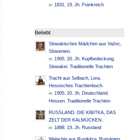
1831
19. Jh
Frankreich
in:
,
,
Beliebt
Slowakisches Mädchen aus Važec,
Slowenien.
1905
20. Jh
Kopfbedeckung
in:
,
,
,
Slowakei
Traditionelle Trachten
,
Tracht aus Selbach, Lora.
Hessisches Trachtenbuch.
1905
20. Jh
Deutschland
in:
,
,
,
Hessen
Traditionelle Trachten
,
RUSSLAND. DIE KIBITKA, DAS
ZELT DER KALMÜCKEN.
1888
19. Jh
Russland
in:
,
,
Walachin aus Rustkitza. Rumänien