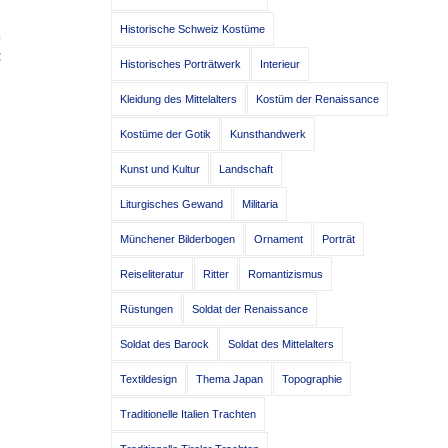
Historische Schweiz Kostüme
Historisches Porträtwerk
Interieur
Kleidung des Mittelalters
Kostüm der Renaissance
Kostüme der Gotik
Kunsthandwerk
Kunst und Kultur
Landschaft
Liturgisches Gewand
Militaria
Münchener Bilderbogen
Ornament
Porträt
Reiseliteratur
Ritter
Romantizismus
Rüstungen
Soldat der Renaissance
Soldat des Barock
Soldat des Mittelalters
Textildesign
Thema Japan
Topographie
Traditionelle Italien Trachten