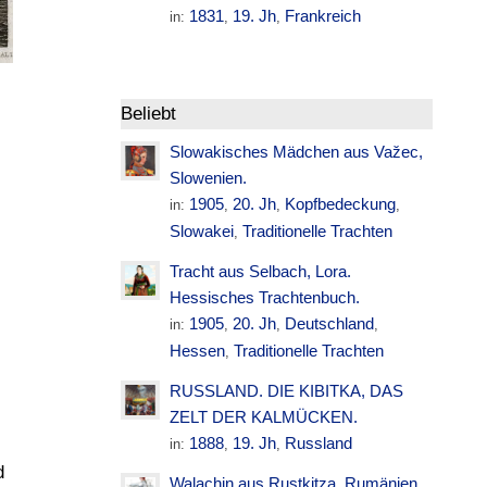
1831
19. Jh
Frankreich
in:
,
,
Beliebt
Slowakisches Mädchen aus Važec,
Slowenien.
1905
20. Jh
Kopfbedeckung
in:
,
,
,
Slowakei
Traditionelle Trachten
,
Tracht aus Selbach, Lora.
Hessisches Trachtenbuch.
1905
20. Jh
Deutschland
in:
,
,
,
Hessen
Traditionelle Trachten
,
RUSSLAND. DIE KIBITKA, DAS
ZELT DER KALMÜCKEN.
1888
19. Jh
Russland
in:
,
,
d
Walachin aus Rustkitza. Rumänien