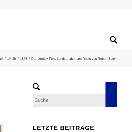
ell
/
19. Jh
/
1826
/
Der Loreley Fels. Landschaften am Rhein von Robert Batty.
LETZTE BEITRÄGE