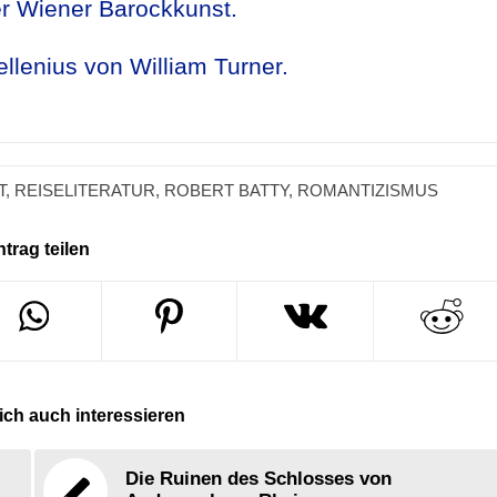
er Wiener Barockkunst.
llenius von William Turner.
T
,
REISELITERATUR
,
ROBERT BATTY
,
ROMANTIZISMUS
ntrag teilen
ch auch interessieren
Die Ruinen des Schlosses von