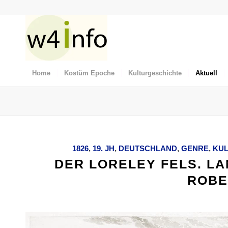
Home
Kostüm Epoche
Kulturgeschichte
Aktuell
1826
,
19. JH
,
DEUTSCHLAND
,
GENRE
,
KUL
DER LORELEY FELS. L
ROBE