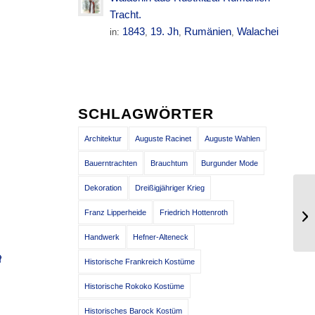
Tracht.
1843
19. Jh
Rumänien
Walachei
in:
,
,
,
SCHLAGWÖRTER
Architektur
Auguste Racinet
Auguste Wahlen
Bauerntrachten
Brauchtum
Burgunder Mode
Dekoration
Dreißigjähriger Krieg
Ki
Franz Lipperheide
Friedrich Hottenroth
mi
Handwerk
Hefner-Alteneck
Historische Frankreich Kostüme
Historische Rokoko Kostüme
Historisches Barock Kostüm