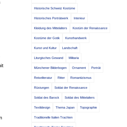
s
Historische Schweiz Kostüme
Historisches Porträtwerk
Interieur
Kleidung des Mittelalters
Kostüm der Renaissance
Kostüme der Gotik
Kunsthandwerk
Kunst und Kultur
Landschaft
Liturgisches Gewand
Militaria
it
Münchener Bilderbogen
Ornament
Porträt
Reiseliteratur
Ritter
Romantizismus
Rüstungen
Soldat der Renaissance
Soldat des Barock
Soldat des Mittelalters
Textildesign
Thema Japan
Topographie
n
Traditionelle Italien Trachten