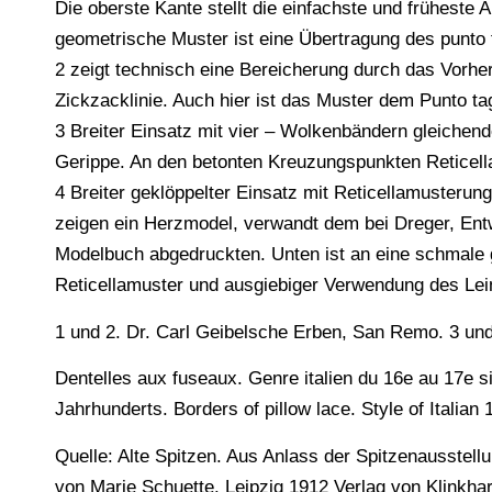
Die oberste Kante stellt die einfachste und früheste 
geometrische Muster ist eine Übertragung des punto ta
2 zeigt technisch eine Bereicherung durch das Vorhe
Zickzacklinie. Auch hier ist das Muster dem Punto tag
3 Breiter Einsatz mit vier – Wolkenbändern gleichen
Gerippe. An den betonten Kreuzungspunkten Reticel
4 Breiter geklöppelter Einsatz mit Reticellamusteru
zeigen ein Herzmodel, verwandt dem bei Dreger, En
Modelbuch abgedruckten. Unten ist an eine schmale 
Reticellamuster und ausgiebiger Verwendung des Le
1 und 2. Dr. Carl Geibelsche Erben, San Remo. 3 und
Dentelles aux fuseaux. Genre italien du 16e au 17e siè
Jahrhunderts. Borders of pillow lace. Style of Italian
Quelle: Alte Spitzen. Aus Anlass der Spitzenausst
von Marie Schuette. Leipzig 1912 Verlag von Klinkha