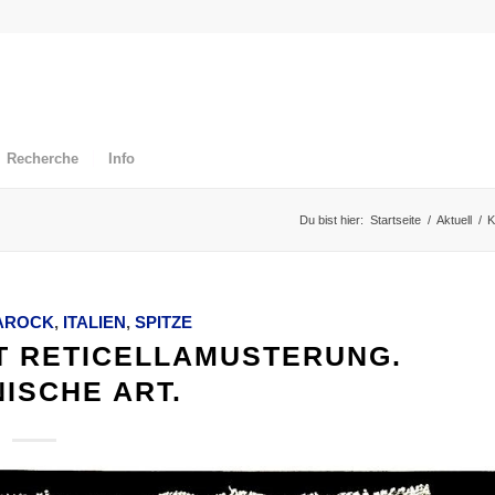
Recherche
Info
Du bist hier:
Startseite
/
Aktuell
/
K
AROCK
,
ITALIEN
,
SPITZE
T RETICELLAMUSTERUNG.
NISCHE ART.