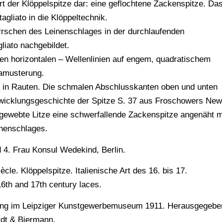
Art der Klöppelspitze dar: eine geflochtene Zackenspitze. Da
gliato in die Klöppeltechnik.
rrschen des Leinenschlages in der durchlaufenden
liato nachgebildet.
den horizontalen – Wellenlinien auf engem, quadratischem
lamusterung.
ng in Rauten. Die schmalen Abschlusskanten oben und unten
twicklungsgeschichte der Spitze S. 37 aus Froschowers New
gewebte Litze eine schwerfallende Zackenspitze angenäht m
inenschlages.
 4. Frau Konsul Wedekind, Berlin.
cle. Klöppelspitze. Italienische Art des 16. bis 17.
 16th and 17th century laces.
ellung im Leipziger Kunstgewerbemuseum 1911. Herausgegebe
rdt & Biermann.