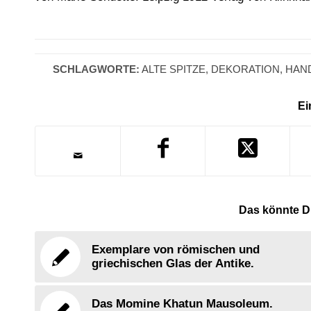
SCHLAGWORTE:
ALTE SPITZE
,
DEKORATION
,
HAN
Ei
Das könnte Di
Exemplare von römischen und
griechischen Glas der Antike.
Das Momine Khatun Mausoleum.