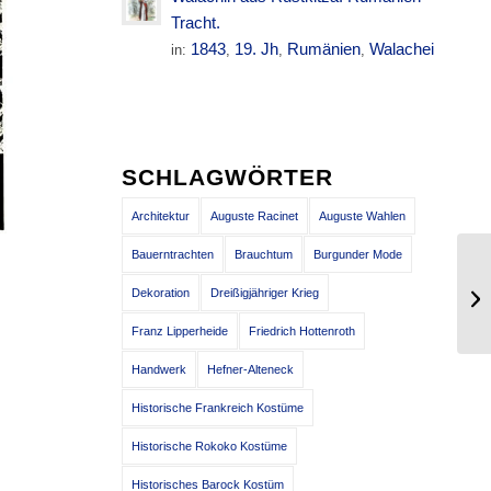
Tracht.
1843
19. Jh
Rumänien
Walachei
in:
,
,
,
SCHLAGWÖRTER
Architektur
Auguste Racinet
Auguste Wahlen
Bauerntrachten
Brauchtum
Burgunder Mode
De
Dekoration
Dreißigjähriger Krieg
Rh
Franz Lipperheide
Friedrich Hottenroth
Handwerk
Hefner-Alteneck
Historische Frankreich Kostüme
Historische Rokoko Kostüme
Historisches Barock Kostüm