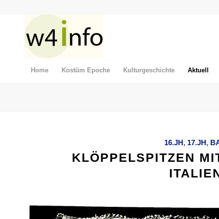
Home
Kostüm Epoche
Kulturgeschichte
Aktuell
16.JH
,
17.JH
,
B
KLÖPPELSPITZEN MI
ITALIE