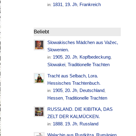
1831
19. Jh
Frankreich
in:
,
,
Beliebt
Slowakisches Mädchen aus Važec,
Slowenien.
1905
20. Jh
Kopfbedeckung
in:
,
,
,
Slowakei
Traditionelle Trachten
,
Tracht aus Selbach, Lora.
Hessisches Trachtenbuch.
1905
20. Jh
Deutschland
in:
,
,
,
Hessen
Traditionelle Trachten
,
RUSSLAND. DIE KIBITKA, DAS
ZELT DER KALMÜCKEN.
1888
19. Jh
Russland
in:
,
,
Walachin aus Rustkitza. Rumänien