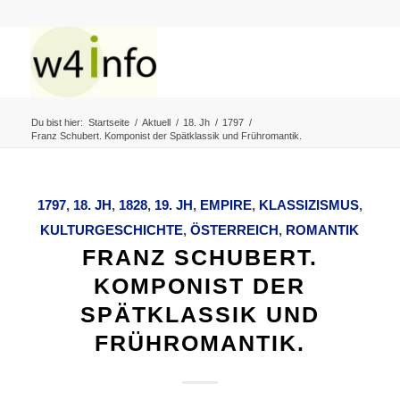
Du bist hier:
Startseite
/
Aktuell
/
18. Jh
/
1797
/
Franz Schubert. Komponist der Spätklassik und Frühromantik.
1797
,
18. JH
,
1828
,
19. JH
,
EMPIRE
,
KLASSIZISMUS
,
KULTURGESCHICHTE
,
ÖSTERREICH
,
ROMANTIK
FRANZ SCHUBERT.
KOMPONIST DER
SPÄTKLASSIK UND
FRÜHROMANTIK.