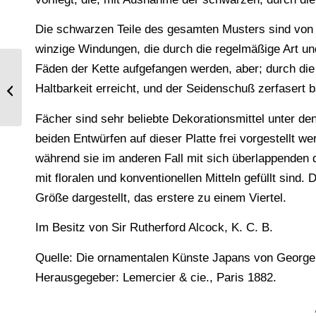
Die schwarzen Teile des gesamten Musters sind von d
winzige Windungen, die durch die regelmäßige Art un
Fäden der Kette aufgefangen werden, aber; durch di
Die Déshabillés. Haartrachten und
Haltbarkeit erreicht, und der Seidenschuß zerfasert 
Kopfbedeckungen des Rokoko.
Fächer sind sehr beliebte Dekorationsmittel unter de
beiden Entwürfen auf dieser Platte frei vorgestellt we
während sie im anderen Fall mit sich überlappenden 
mit floralen und konventionellen Mitteln gefüllt sind. 
Größe dargestellt, das erstere zu einem Viertel.
Im Besitz von Sir Rutherford Alcock, K. C. B.
Quelle: Die ornamentalen Künste Japans von George 
Herausgegeber: Lemercier & cie., Paris 1882.