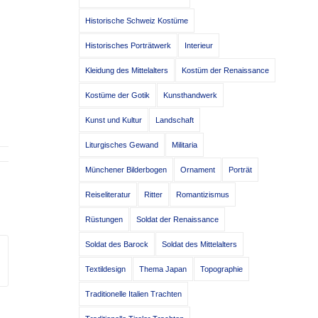
Historische Schweiz Kostüme
Historisches Porträtwerk
Interieur
Kleidung des Mittelalters
Kostüm der Renaissance
Kostüme der Gotik
Kunsthandwerk
Kunst und Kultur
Landschaft
Liturgisches Gewand
Militaria
Münchener Bilderbogen
Ornament
Porträt
Reiseliteratur
Ritter
Romantizismus
Rüstungen
Soldat der Renaissance
Soldat des Barock
Soldat des Mittelalters
Textildesign
Thema Japan
Topographie
Traditionelle Italien Trachten