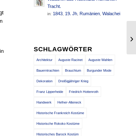
Tracht.
gt
1843
19. Jh
Rumänien
Walachei
in:
,
,
,
en
Sc
Bü
SCHLAGWÖRTER
in
Architektur
Auguste Racinet
Auguste Wahlen
Bauerntrachten
Brauchtum
Burgunder Mode
Dekoration
Dreißigjähriger Krieg
Franz Lipperheide
Friedrich Hottenroth
Handwerk
Hefner-Alteneck
Historische Frankreich Kostüme
Historische Rokoko Kostüme
Historisches Barock Kostüm