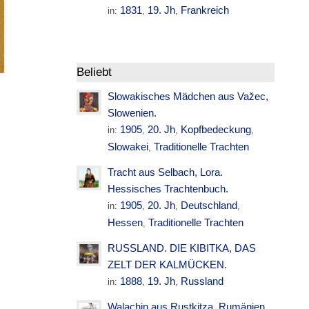
1831
19. Jh
Frankreich
in:
,
,
Beliebt
Slowakisches Mädchen aus Važec,
Slowenien.
1905
20. Jh
Kopfbedeckung
in:
,
,
,
Slowakei
Traditionelle Trachten
,
Tracht aus Selbach, Lora.
Hessisches Trachtenbuch.
1905
20. Jh
Deutschland
in:
,
,
,
Hessen
Traditionelle Trachten
,
RUSSLAND. DIE KIBITKA, DAS
ZELT DER KALMÜCKEN.
1888
19. Jh
Russland
in:
,
,
Walachin aus Rustkitza. Rumänien