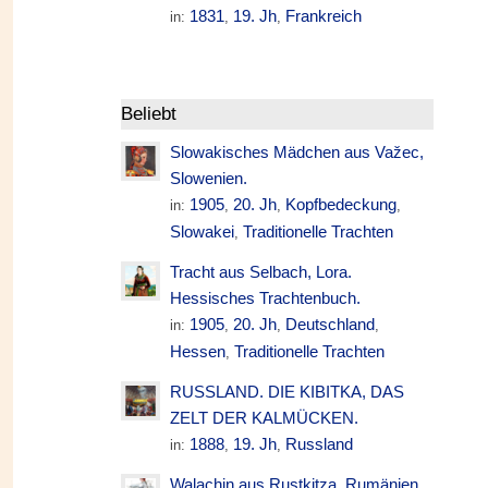
1831
19. Jh
Frankreich
in:
,
,
Beliebt
Slowakisches Mädchen aus Važec,
Slowenien.
1905
20. Jh
Kopfbedeckung
in:
,
,
,
Slowakei
Traditionelle Trachten
,
Tracht aus Selbach, Lora.
Hessisches Trachtenbuch.
1905
20. Jh
Deutschland
in:
,
,
,
Hessen
Traditionelle Trachten
,
RUSSLAND. DIE KIBITKA, DAS
ZELT DER KALMÜCKEN.
1888
19. Jh
Russland
in:
,
,
Walachin aus Rustkitza. Rumänien