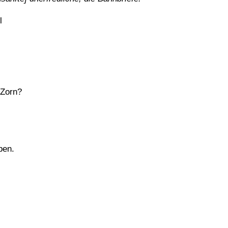
l
 Zorn?
ben.