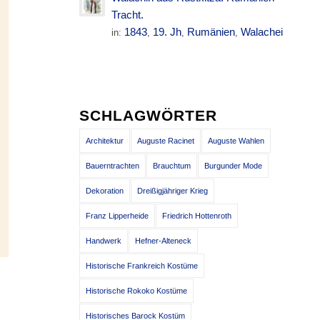
Tracht.
1843
19. Jh
Rumänien
Walachei
in:
,
,
,
SCHLAGWÖRTER
Architektur
Auguste Racinet
Auguste Wahlen
Bauerntrachten
Brauchtum
Burgunder Mode
Dekoration
Dreißigjähriger Krieg
Franz Lipperheide
Friedrich Hottenroth
Handwerk
Hefner-Alteneck
Historische Frankreich Kostüme
Historische Rokoko Kostüme
Historisches Barock Kostüm