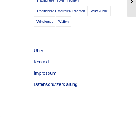
Traditionelle Tiroler Trachten
An
Traditionelle Österreich Trachten
Volkskunde
Volkskunst
Waffen
Über
Kontakt
Impressum
Datenschutzerklärung
]