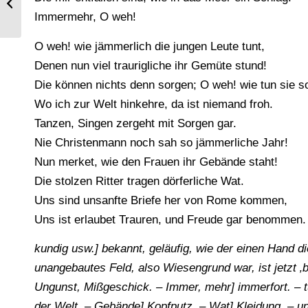
mode um 1488. Einzug zum Turnier.
Immermehr, O weh!
O weh! wie jämmerlich die jungen Leute tunt,
Denen nun viel traurigliche ihr Gemüte stund!
Die können nichts denn sorgen; O weh! wie tun sie s
Wo ich zur Welt hinkehre, da ist niemand froh.
Tanzen, Singen zergeht mit Sorgen gar.
Nie Christenmann noch sah so jämmerliche Jahr!
Nun merket, wie den Frauen ihr Gebände staht!
Die stolzen Ritter tragen dörferliche Wat.
Uns sind unsanfte Briefe her von Rome kommen,
Uns ist erlaubet Trauren, und Freude gar benommen.
kundig usw.] bekannt, geläufig, wie der einen Hand di
unangebautes Feld, also Wiesengrund war, ist jetzt ‚
Ungunst, Mißgeschick. – Immer, mehr] immerfort. – tu
der Welt. – Gebände] Kopfputz. – Wat] Kleidung. – uns