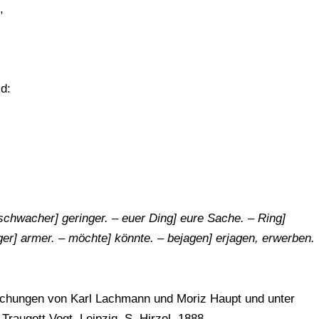
,
d:
 schwacher] geringer. – euer Ding] eure Sache. – Ring]
er] armer. – möchte] könnte. – bejagen] erjagen, erwerben.
chungen von Karl Lachmann und Moriz Haupt und unter
raugott Vogt. Leipzig, S. Hirzel, 1888.