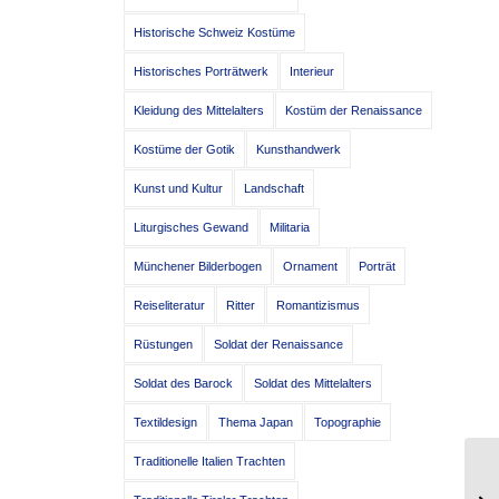
Historische Schweiz Kostüme
Historisches Porträtwerk
Interieur
Kleidung des Mittelalters
Kostüm der Renaissance
Kostüme der Gotik
Kunsthandwerk
Kunst und Kultur
Landschaft
Liturgisches Gewand
Militaria
Münchener Bilderbogen
Ornament
Porträt
Reiseliteratur
Ritter
Romantizismus
Rüstungen
Soldat der Renaissance
Soldat des Barock
Soldat des Mittelalters
Textildesign
Thema Japan
Topographie
Traditionelle Italien Trachten
In