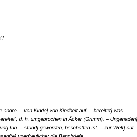
o?
e andre. – von Kinde] von Kindheit auf. – bereitet] was
bereitet‘, d. h. umgebrochen in Äcker (Grimm). – Ungenaden
nt] tun. – stund] geworden, beschaffen ist. – zur Welt] auf
anfte] unerfreuliche; die Bannbriefe.