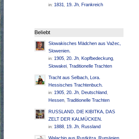
1831
19. Jh
Frankreich
in:
,
,
Beliebt
Slowakisches Mädchen aus Važec,
Slowenien.
1905
20. Jh
Kopfbedeckung
in:
,
,
,
Slowakei
Traditionelle Trachten
,
Tracht aus Selbach, Lora.
Hessisches Trachtenbuch.
1905
20. Jh
Deutschland
in:
,
,
,
Hessen
Traditionelle Trachten
,
RUSSLAND. DIE KIBITKA, DAS
ZELT DER KALMÜCKEN.
1888
19. Jh
Russland
in:
,
,
Walachin aus Rustkitza. Rumänien