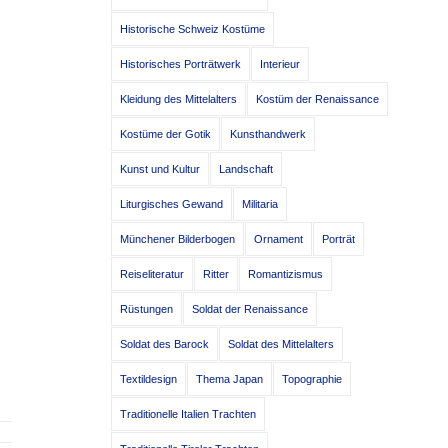
Historische Schweiz Kostüme
Historisches Porträtwerk
Interieur
Kleidung des Mittelalters
Kostüm der Renaissance
Kostüme der Gotik
Kunsthandwerk
Kunst und Kultur
Landschaft
Liturgisches Gewand
Militaria
Münchener Bilderbogen
Ornament
Porträt
Reiseliteratur
Ritter
Romantizismus
Rüstungen
Soldat der Renaissance
Soldat des Barock
Soldat des Mittelalters
Textildesign
Thema Japan
Topographie
Traditionelle Italien Trachten