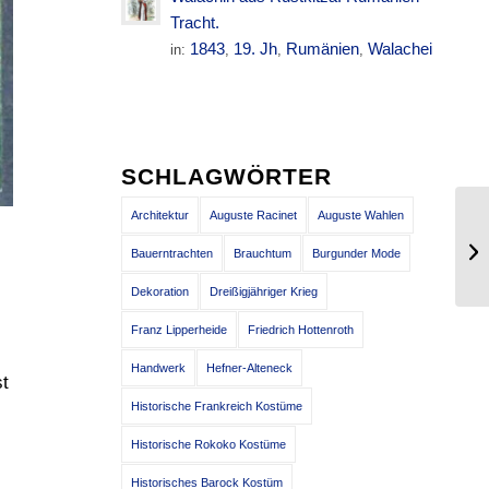
Tracht.
1843
19. Jh
Rumänien
Walachei
in:
,
,
,
SCHLAGWÖRTER
Architektur
Auguste Racinet
Auguste Wahlen
Ba
Bauerntrachten
Brauchtum
Burgunder Mode
Mo
Dekoration
Dreißigjähriger Krieg
Franz Lipperheide
Friedrich Hottenroth
Handwerk
Hefner-Alteneck
st
Historische Frankreich Kostüme
Historische Rokoko Kostüme
Historisches Barock Kostüm