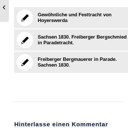
Karl I., König von England, 1625-
1649.
Gewöhnliche und Festtracht von
Hoyerswerda
Sachsen 1830. Freiberger Bergschmied
in Paradetracht.
Freiberger Bergmauerer in Parade.
Sachsen 1830.
Hinterlasse einen Kommentar