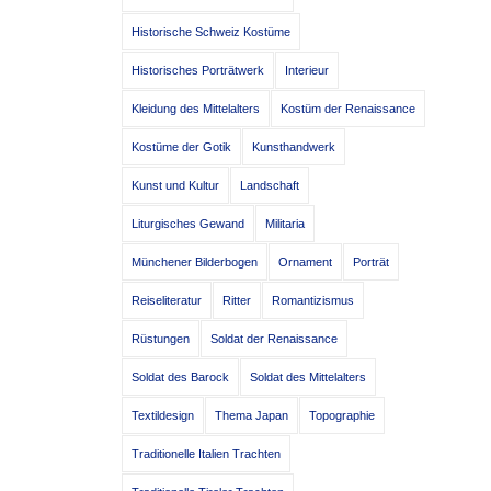
Historische Schweiz Kostüme
Historisches Porträtwerk
Interieur
Kleidung des Mittelalters
Kostüm der Renaissance
Kostüme der Gotik
Kunsthandwerk
Kunst und Kultur
Landschaft
Liturgisches Gewand
Militaria
Münchener Bilderbogen
Ornament
Porträt
Reiseliteratur
Ritter
Romantizismus
Rüstungen
Soldat der Renaissance
Soldat des Barock
Soldat des Mittelalters
Textildesign
Thema Japan
Topographie
Traditionelle Italien Trachten