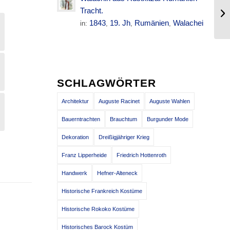
Mä
Tracht.
Ho
1843
19. Jh
Rumänien
Walachei
in:
,
,
,
SCHLAGWÖRTER
Architektur
Auguste Racinet
Auguste Wahlen
Bauerntrachten
Brauchtum
Burgunder Mode
Dekoration
Dreißigjähriger Krieg
Franz Lipperheide
Friedrich Hottenroth
Handwerk
Hefner-Alteneck
Historische Frankreich Kostüme
Historische Rokoko Kostüme
Historisches Barock Kostüm