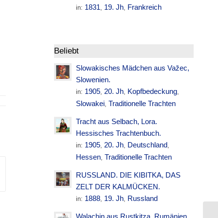
1831
19. Jh
Frankreich
in:
,
,
Beliebt
Slowakisches Mädchen aus Važec,
Slowenien.
1905
20. Jh
Kopfbedeckung
in:
,
,
,
Slowakei
Traditionelle Trachten
,
Tracht aus Selbach, Lora.
Hessisches Trachtenbuch.
1905
20. Jh
Deutschland
in:
,
,
,
Hessen
Traditionelle Trachten
,
RUSSLAND. DIE KIBITKA, DAS
ZELT DER KALMÜCKEN.
1888
19. Jh
Russland
in:
,
,
Walachin aus Rustkitza. Rumänien