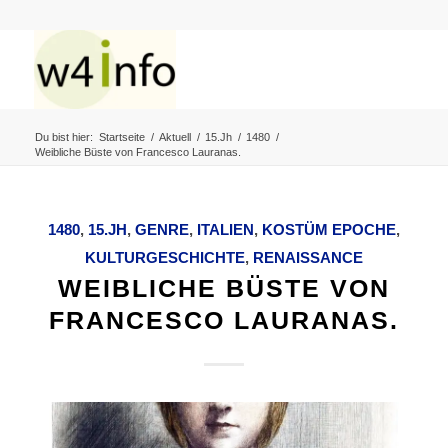
Du bist hier:
Startseite
/
Aktuell
/
15.Jh
/
1480
/
Weibliche Büste von Francesco Lauranas.
1480
,
15.JH
,
GENRE
,
ITALIEN
,
KOSTÜM EPOCHE
,
KULTURGESCHICHTE
,
RENAISSANCE
WEIBLICHE BÜSTE VON
FRANCESCO LAURANAS.