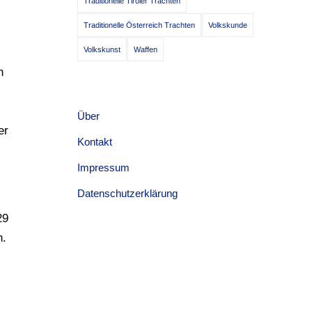
Traditionelle Tiroler Trachten
Traditionelle Österreich Trachten
Volkskunde
Volkskunst
Waffen
n
Über
er
Kontakt
Impressum
Datenschutzerklärung
29
n.