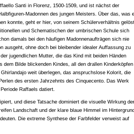
faello Santi in Florenz, 1500-1509, und ist nächst der
Halbfiguren-Madonnen des jungen Meisters. Über das, was 
en konnte, geht er hier, von seinem Schülerverhältnis gelöst
ditionellen und Schematischen der umbrischen Schule sich
schon damals bei den häufigen Madonnenaufträgen sich nie
on ausgeht, ohne doch bei bleibender idealer Auffassung zu
z der jugendlichen Mutter, die das Kind mit beiden Händen
aus dem Bilde blickenden Kindes, all den drallen Kinderköpfen
s Ghirlandajo weit überlegen, das anspruchslose Kolorit, die
 Perlen des ersten Jahrzehnts des Cinquecento. Das Werk
Periode Raffaels datiert.
piert, und diese Tatsache dominiert die visuelle Wirkung de
reifen Landschaft und der klare blaue Himmel im Hintergrun
deuten. Die extreme Synthese der Farbfelder verweist auf