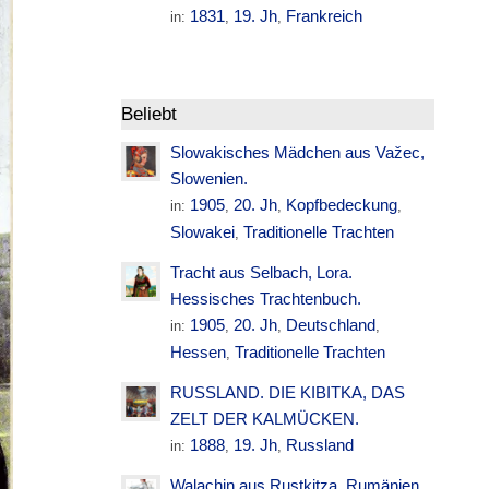
1831
19. Jh
Frankreich
in:
,
,
Beliebt
Slowakisches Mädchen aus Važec,
Slowenien.
1905
20. Jh
Kopfbedeckung
in:
,
,
,
Slowakei
Traditionelle Trachten
,
Tracht aus Selbach, Lora.
Hessisches Trachtenbuch.
1905
20. Jh
Deutschland
in:
,
,
,
Hessen
Traditionelle Trachten
,
RUSSLAND. DIE KIBITKA, DAS
ZELT DER KALMÜCKEN.
1888
19. Jh
Russland
in:
,
,
Walachin aus Rustkitza. Rumänien