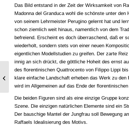
Das Bild entstand in der Zeit der Wirksamkeit von Raf
Madonna del Granduca wohl die schönste unter den 
von seinem Lehrmeister Perugino gelernt hat und lern
schon ziemlich weit hinaus, namentlich von dem Tra
befreiend. Erscheint es doch überraschend, daß er 
wiederholt, sondern stets von einer neuen Kompositi
eigentlichen Modellstudien zu greifen. Der zarte Rei
innig an sich drückt, die göttliche Hoheit des ernst 
des florentinischen Quattrocento von Filippo Lippi bi
Caterina de’ Medici. Königin von
klare einfache Landschaft erheben das Werk zu den
Frankreich
wird im Allgemeinen auf das Ende der florentinischen 
Die beiden Figuren sind als eine einzige Gruppe konzi
Szene. Die einzigen natürlichen Elemente sind ein St
Der bauschige Mantel der Jungfrau soll Bewegung an
Raffaels Idealisierung des Motivs.