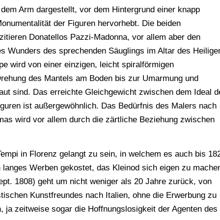
 dem Arm dargestellt, vor dem Hintergrund einer knapp
onumentalität der Figuren hervorhebt. Die beiden
 zitieren Donatellos Pazzi-Madonna, vor allem aber den
des Wunders des sprechenden Säuglings im Altar des Heilige
 wird von einer einzigen, leicht spiralförmigen
Drehung des Mantels am Boden bis zur Umarmung und
traut sind. Das erreichte Gleichgewicht zwischen dem Ideal d
Figuren ist außergewöhnlich. Das Bedürfnis des Malers nach
mas wird vor allem durch die zärtliche Beziehung zwischen
 Tempi in Florenz gelangt zu sein, in welchem es auch bis 18
in langes Werben gekostet, das Kleinod sich eigen zu mache
ept. 1808) geht um nicht weniger als 20 Jahre zurück, von
tischen Kunstfreundes nach Italien, ohne die Erwerbung zu
, ja zeitweise sogar die Hoffnungslosigkeit der Agenten des