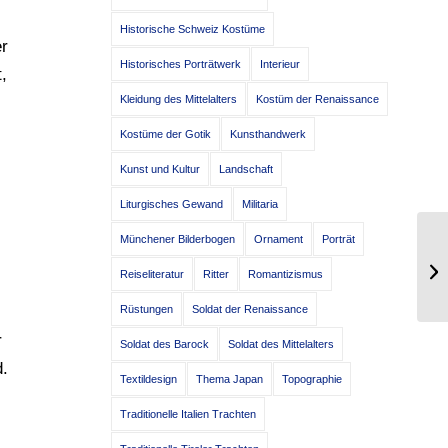
Historische Schweiz Kostüme
er
Historisches Porträtwerk
Interieur
,
Kleidung des Mittelalters
Kostüm der Renaissance
Kostüme der Gotik
Kunsthandwerk
Kunst und Kultur
Landschaft
Liturgisches Gewand
Militaria
Münchener Bilderbogen
Ornament
Porträt
Ad
Reiseliteratur
Ritter
Romantizismus
Rüstungen
Soldat der Renaissance
r
Soldat des Barock
Soldat des Mittelalters
d.
Textildesign
Thema Japan
Topographie
Traditionelle Italien Trachten