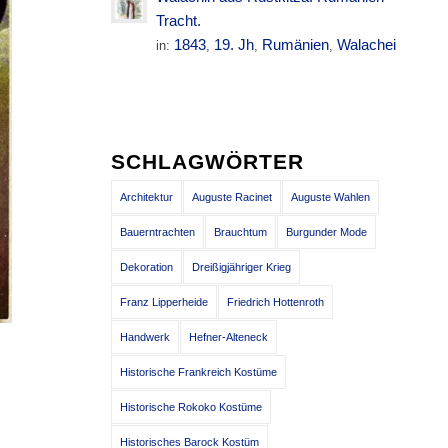
Tracht.
1843
19. Jh
Rumänien
Walachei
in:
,
,
,
SCHLAGWÖRTER
Architektur
Auguste Racinet
Auguste Wahlen
Bauerntrachten
Brauchtum
Burgunder Mode
Dekoration
Dreißigjähriger Krieg
Franz Lipperheide
Friedrich Hottenroth
Handwerk
Hefner-Alteneck
Historische Frankreich Kostüme
Historische Rokoko Kostüme
Historisches Barock Kostüm