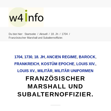
Du bist hier:
Startseite
/
Aktuell
/
18. Jh
/
1704
/
Französischer Marshall und Subalternoffizier.
1704
,
1730
,
18. JH
,
ANCIEN REGIME
,
BAROCK
,
FRANKREICH
,
KOSTÜM EPOCHE
,
LOUIS XIV.
,
LOUIS XV.
,
MILITÄR
,
MILITÄR UNIFORMEN
FRANZÖSISCHER
MARSHALL UND
SUBALTERNOFFIZIER.