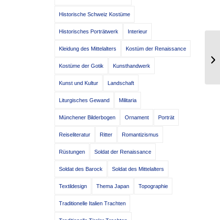
Historische Schweiz Kostüme
Historisches Porträtwerk
Interieur
Kleidung des Mittelalters
Kostüm der Renaissance
Fr
15
Kostüme der Gotik
Kunsthandwerk
Kunst und Kultur
Landschaft
Liturgisches Gewand
Militaria
Münchener Bilderbogen
Ornament
Porträt
Reiseliteratur
Ritter
Romantizismus
Rüstungen
Soldat der Renaissance
Soldat des Barock
Soldat des Mittelalters
Textildesign
Thema Japan
Topographie
Traditionelle Italien Trachten