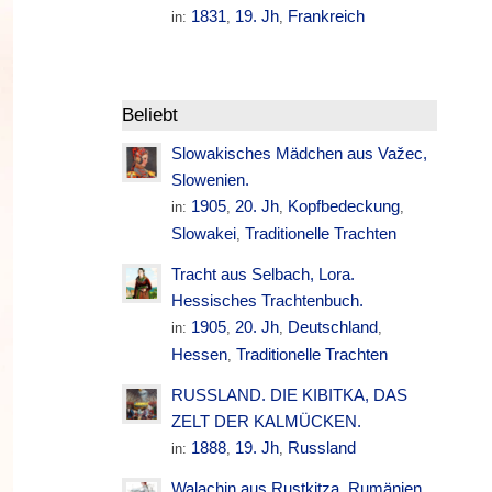
1831
19. Jh
Frankreich
in:
,
,
Beliebt
Slowakisches Mädchen aus Važec,
Slowenien.
1905
20. Jh
Kopfbedeckung
in:
,
,
,
Slowakei
Traditionelle Trachten
,
Tracht aus Selbach, Lora.
Hessisches Trachtenbuch.
1905
20. Jh
Deutschland
in:
,
,
,
Hessen
Traditionelle Trachten
,
RUSSLAND. DIE KIBITKA, DAS
ZELT DER KALMÜCKEN.
1888
19. Jh
Russland
in:
,
,
Walachin aus Rustkitza. Rumänien