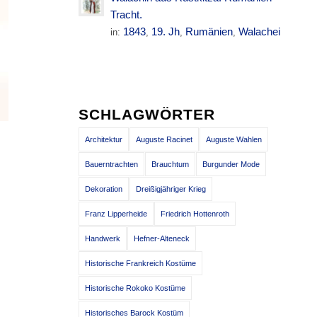
Tracht.
1843
19. Jh
Rumänien
Walachei
in:
,
,
,
SCHLAGWÖRTER
Architektur
Auguste Racinet
Auguste Wahlen
Bauerntrachten
Brauchtum
Burgunder Mode
Dekoration
Dreißigjähriger Krieg
Franz Lipperheide
Friedrich Hottenroth
Handwerk
Hefner-Alteneck
Historische Frankreich Kostüme
Historische Rokoko Kostüme
Historisches Barock Kostüm