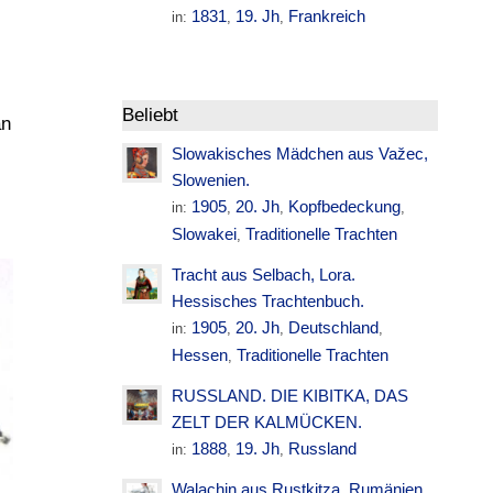
1831
19. Jh
Frankreich
in:
,
,
Beliebt
an
Slowakisches Mädchen aus Važec,
Slowenien.
1905
20. Jh
Kopfbedeckung
in:
,
,
,
Slowakei
Traditionelle Trachten
,
Tracht aus Selbach, Lora.
Hessisches Trachtenbuch.
1905
20. Jh
Deutschland
in:
,
,
,
Hessen
Traditionelle Trachten
,
RUSSLAND. DIE KIBITKA, DAS
ZELT DER KALMÜCKEN.
1888
19. Jh
Russland
in:
,
,
Walachin aus Rustkitza. Rumänien