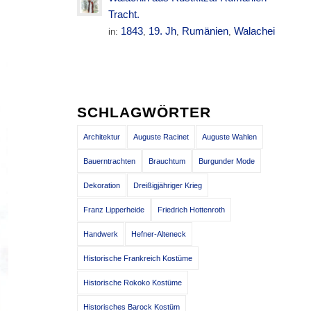
Tracht.
1843
19. Jh
Rumänien
Walachei
in:
,
,
,
SCHLAGWÖRTER
Architektur
Auguste Racinet
Auguste Wahlen
Bauerntrachten
Brauchtum
Burgunder Mode
Dekoration
Dreißigjähriger Krieg
Franz Lipperheide
Friedrich Hottenroth
Handwerk
Hefner-Alteneck
Historische Frankreich Kostüme
Historische Rokoko Kostüme
Historisches Barock Kostüm