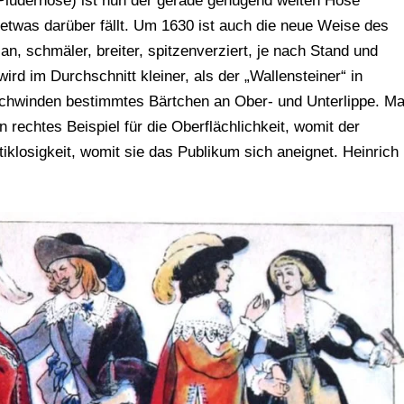
 Pluderhose) ist nun der gerade genügend weiten Hose
etwas darüber fällt. Um 1630 ist auch die neue Weise des
an, schmäler, breiter, spitzenverziert, je nach Stand und
 wird im Durchschnitt kleiner, als der „Wallensteiner“ in
Schwinden bestimmtes Bärtchen an Ober- und Unterlippe. M
n rechtes Beispiel für die Oberflächlichkeit, womit der
tiklosigkeit, womit sie das Publikum sich aneignet. Heinrich