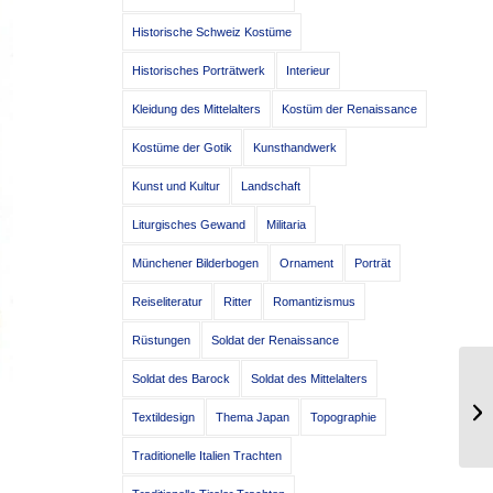
Historische Schweiz Kostüme
Historisches Porträtwerk
Interieur
Kleidung des Mittelalters
Kostüm der Renaissance
Kostüme der Gotik
Kunsthandwerk
Kunst und Kultur
Landschaft
Liturgisches Gewand
Militaria
Münchener Bilderbogen
Ornament
Porträt
Reiseliteratur
Ritter
Romantizismus
Rüstungen
Soldat der Renaissance
Soldat des Barock
Soldat des Mittelalters
Fr
Textildesign
Thema Japan
Topographie
De
Traditionelle Italien Trachten