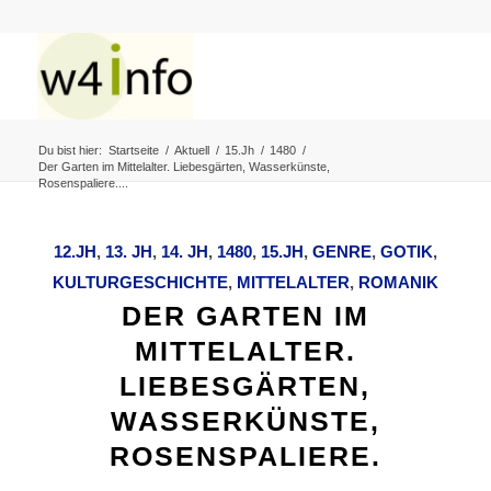
Du bist hier:
Startseite
/
Aktuell
/
15.Jh
/
1480
/
Der Garten im Mittelalter. Liebesgärten, Wasserkünste,
Rosenspaliere....
12.JH
,
13. JH
,
14. JH
,
1480
,
15.JH
,
GENRE
,
GOTIK
,
KULTURGESCHICHTE
,
MITTELALTER
,
ROMANIK
DER GARTEN IM
MITTELALTER.
LIEBESGÄRTEN,
WASSERKÜNSTE,
ROSENSPALIERE.