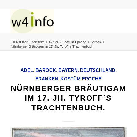
Du bist hier:
Startseite
/
Aktuell
/
Kostüm Epoche
/
Barock
/
Nürnberger Bräutigam im 17. Jh. Tyroff`s Trachtenbuch.
ADEL
,
BAROCK
,
BAYERN
,
DEUTSCHLAND
,
FRANKEN
,
KOSTÜM EPOCHE
NÜRNBERGER BRÄUTIGAM
IM 17. JH. TYROFF`S
TRACHTENBUCH.