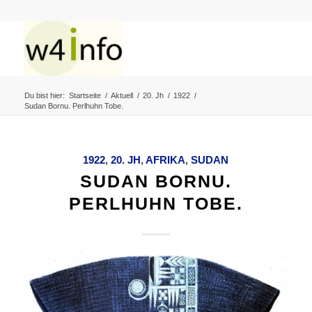
Du bist hier:
Startseite
/
Aktuell
/
20. Jh
/
1922
/
Sudan Bornu. Perlhuhn Tobe.
1922
,
20. JH
,
AFRIKA
,
SUDAN
SUDAN BORNU.
PERLHUHN TOBE.