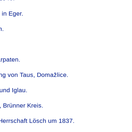
 in Eger.
n.
rpaten.
g von Taus, Domažlice.
und Iglau.
 Brünner Kreis.
Herrschaft Lösch um 1837.