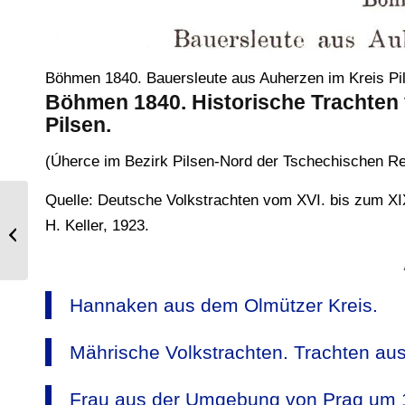
Böhmen 1840. Bauersleute aus Auherzen im Kreis Pi
Böhmen 1840. Historische Trachten
Pilsen.
(Úherce im Bezirk Pilsen-Nord der Tschechischen Re
Quelle: Deutsche Volkstrachten vom XVI. bis zum XIX
Persische Tänzerinnen, Musiker und
H. Keller, 1923.
deren Instrumente. Iran 18. Jh.
Hannaken aus dem Olmützer Kreis.
Mährische Volkstrachten. Trachten au
Frau aus der Umgebung von Prag um 