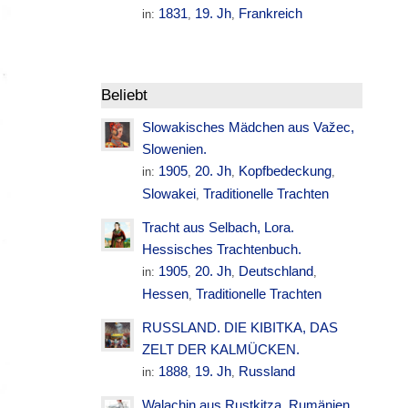
1831
19. Jh
Frankreich
in:
,
,
Beliebt
Slowakisches Mädchen aus Važec,
Slowenien.
1905
20. Jh
Kopfbedeckung
in:
,
,
,
Slowakei
Traditionelle Trachten
,
Tracht aus Selbach, Lora.
Hessisches Trachtenbuch.
1905
20. Jh
Deutschland
in:
,
,
,
Hessen
Traditionelle Trachten
,
RUSSLAND. DIE KIBITKA, DAS
ZELT DER KALMÜCKEN.
1888
19. Jh
Russland
in:
,
,
Walachin aus Rustkitza. Rumänien