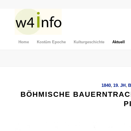
Home
Kostüm Epoche
Kulturgeschichte
Aktuell
1840
,
19. JH
,
BÖHMISCHE BAUERNTRACH
P