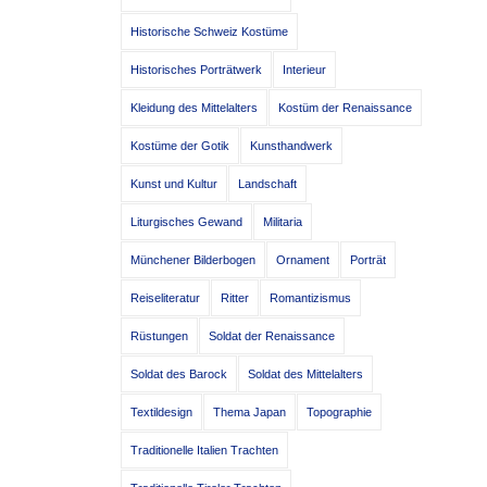
Historische Schweiz Kostüme
Historisches Porträtwerk
Interieur
Kleidung des Mittelalters
Kostüm der Renaissance
Kostüme der Gotik
Kunsthandwerk
Kunst und Kultur
Landschaft
Liturgisches Gewand
Militaria
Münchener Bilderbogen
Ornament
Porträt
Reiseliteratur
Ritter
Romantizismus
Rüstungen
Soldat der Renaissance
Soldat des Barock
Soldat des Mittelalters
Textildesign
Thema Japan
Topographie
Traditionelle Italien Trachten