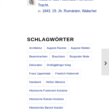
Tracht.
1843
19. Jh
Rumänien
Walachei
in:
,
,
,
SCHLAGWÖRTER
Architektur
Auguste Racinet
Auguste Wahlen
Bauerntrachten
Brauchtum
Burgunder Mode
De
Me
Dekoration
Dreißigjähriger Krieg
Franz Lipperheide
Friedrich Hottenroth
Handwerk
Hefner-Alteneck
Historische Frankreich Kostüme
Historische Rokoko Kostüme
Historisches Barock Kostüm