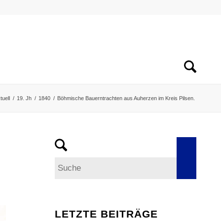
tuell
/
19. Jh
/
1840
/
Böhmische Bauerntrachten aus Auherzen im Kreis Pilsen.
LETZTE BEITRÄGE