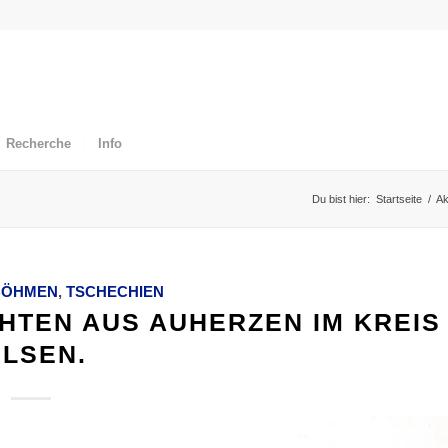
Recherche
Info
Du bist hier:
Startseite
/
Ak
BÖHMEN
,
TSCHECHIEN
TEN AUS AUHERZEN IM KREIS
ILSEN.