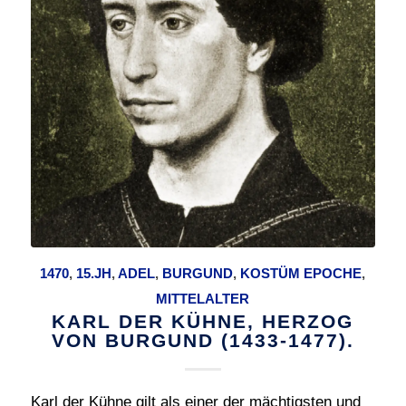
1470
,
15.JH
,
ADEL
,
BURGUND
,
KOSTÜM EPOCHE
,
MITTELALTER
KARL DER KÜHNE, HERZOG
VON BURGUND (1433-1477).
Karl der Kühne gilt als einer der mächtigsten und