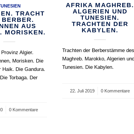
AFRIKA MAGHREB
TUNESIEN
ALGERIEN UND
IEN. TRACHT
TUNESIEN.
 BERBER.
TRACHTEN DER
INNEN AUS
KABYLEN.
. MORISKEN.
Trachten der Berberstämme de
 Provinz Algier.
Maghreb. Marokko, Algerien un
nnen, Morisken. Die
Tunesien. Die Kabylen.
r Haik. Die Gandura.
Die Torbaga. Der
22. Juli 2019
/
0 Kommentare
20
0 Kommentare