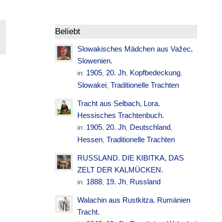
Beliebt
Slowakisches Mädchen aus Važec,
Slowenien.
1905
20. Jh
Kopfbedeckung
in:
,
,
,
Slowakei
Traditionelle Trachten
N
,
Tracht aus Selbach, Lora.
Hessisches Trachtenbuch.
1905
20. Jh
Deutschland
in:
,
,
,
Hessen
Traditionelle Trachten
,
RUSSLAND. DIE KIBITKA, DAS
ZELT DER KALMÜCKEN.
1888
19. Jh
Russland
in:
,
,
Walachin aus Rustkitza. Rumänien
Tracht.