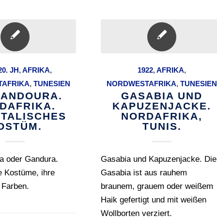
20. JH
,
AFRIKA
,
1922
,
AFRIKA
,
AFRIKA
,
TUNESIEN
NORDWESTAFRIKA
,
TUNESIE
GANDOURA.
GASABIA UND
DAFRIKA.
KAPUZENJACKE.
NTALISCHES
NORDAFRIKA,
OSTÜM.
TUNIS.
a oder Gandura.
Gasabia und Kapuzenjacke. Die
e Kostüme, ihre
Gasabia ist aus rauhem
 Farben.
braunem, grauem oder weißem
Haik gefertigt und mit weißen
Wollborten verziert.