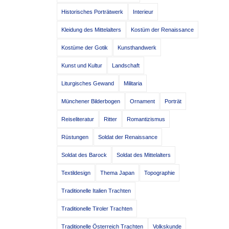
Historisches Porträtwerk
Interieur
Kleidung des Mittelalters
Kostüm der Renaissance
Kostüme der Gotik
Kunsthandwerk
Kunst und Kultur
Landschaft
Liturgisches Gewand
Militaria
Münchener Bilderbogen
Ornament
Porträt
Reiseliteratur
Ritter
Romantizismus
Rüstungen
Soldat der Renaissance
Soldat des Barock
Soldat des Mittelalters
Textildesign
Thema Japan
Topographie
Traditionelle Italien Trachten
Traditionelle Tiroler Trachten
Traditionelle Österreich Trachten
Volkskunde