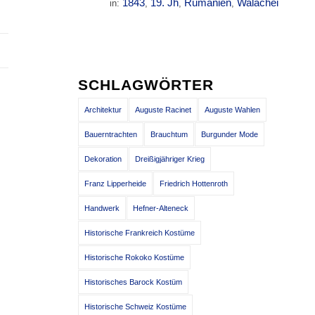
1843
19. Jh
Rumänien
Walachei
in:
,
,
,
SCHLAGWÖRTER
Architektur
Auguste Racinet
Auguste Wahlen
Bauerntrachten
Brauchtum
Burgunder Mode
Dekoration
Dreißigjähriger Krieg
Franz Lipperheide
Friedrich Hottenroth
Handwerk
Hefner-Alteneck
Historische Frankreich Kostüme
Historische Rokoko Kostüme
Historisches Barock Kostüm
Historische Schweiz Kostüme