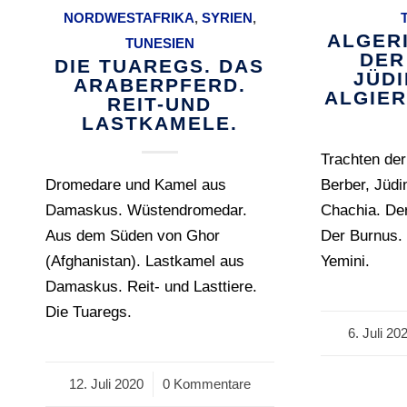
NORDWESTAFRIKA
,
SYRIEN
,
ALGER
TUNESIEN
DER
DIE TUAREGS. DAS
JÜD
ARABERPFERD.
ALGIER
REIT-UND
LASTKAMELE.
Trachten der
Dromedare und Kamel aus
Berber, Jüdi
Damaskus. Wüstendromedar.
Chachia. De
Aus dem Süden von Ghor
Der Burnus. 
(Afghanistan). Lastkamel aus
Yemini.
Damaskus. Reit- und Lasttiere.
Die Tuaregs.
6. Juli 20
/
12. Juli 2020
/
0 Kommentare