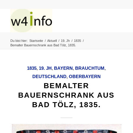
Du bist hier:
Startseite
/
Aktuell
/
19. Jh
/
1835
/
Bemalter Bauernschrank aus Bad Tölz, 1835.
1835
,
19. JH
,
BAYERN
,
BRAUCHTUM
,
DEUTSCHLAND
,
OBERBAYERN
BEMALTER
BAUERNSCHRANK AUS
BAD TÖLZ, 1835.