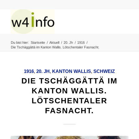
Du bist hier:
Startseite
/
Aktuell
/
20. Jh
/
1916
/
Die Tschäggättä im Kanton Wallis. Lötschentaler Fasnacht.
1916
,
20. JH
,
KANTON WALLIS
,
SCHWEIZ
DIE TSCHÄGGÄTTÄ IM
KANTON WALLIS.
LÖTSCHENTALER
FASNACHT.