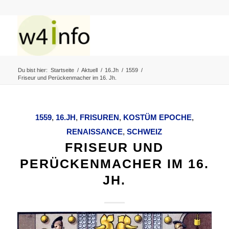
Du bist hier:
Startseite
/
Aktuell
/
16.Jh
/
1559
/
Friseur und Perückenmacher im 16. Jh.
1559
,
16.JH
,
FRISUREN
,
KOSTÜM EPOCHE
,
RENAISSANCE
,
SCHWEIZ
FRISEUR UND
PERÜCKENMACHER IM 16.
JH.