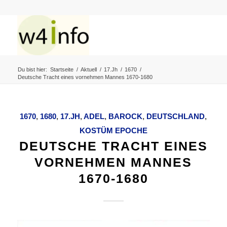
Du bist hier:
Startseite
/
Aktuell
/
17.Jh
/
1670
/
Deutsche Tracht eines vornehmen Mannes 1670-1680
1670
,
1680
,
17.JH
,
ADEL
,
BAROCK
,
DEUTSCHLAND
,
KOSTÜM EPOCHE
DEUTSCHE TRACHT EINES
VORNEHMEN MANNES
1670-1680