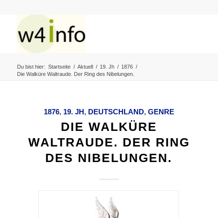
Du bist hier:
Startseite
/
Aktuell
/
19. Jh
/
1876
/
Die Walküre Waltraude. Der Ring des Nibelungen.
1876
,
19. JH
,
DEUTSCHLAND
,
GENRE
DIE WALKÜRE
WALTRAUDE. DER RING
DES NIBELUNGEN.