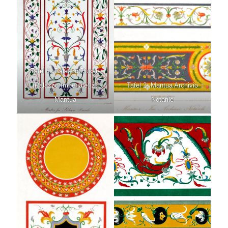
Tafel 1. Palazzo Ducale
(Palazzo Imperiale) zu
Tafel 2. Mantua Archivio
Mantua
Notarile