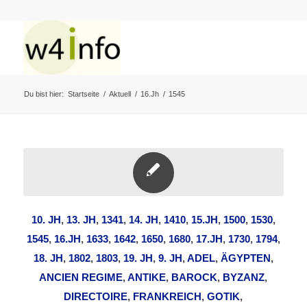
Du bist hier:
Startseite
/
Aktuell
/
16.Jh
/
1545
10. JH
,
13. JH
,
1341
,
14. JH
,
1410
,
15.JH
,
1500
,
1530
,
1545
,
16.JH
,
1633
,
1642
,
1650
,
1680
,
17.JH
,
1730
,
1794
,
18. JH
,
1802
,
1803
,
19. JH
,
9. JH
,
ADEL
,
ÄGYPTEN
,
ANCIEN REGIME
,
ANTIKE
,
BAROCK
,
BYZANZ
,
DIRECTOIRE
,
FRANKREICH
,
GOTIK
,