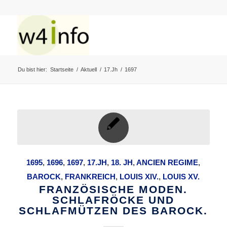
Du bist hier:
Startseite
/
Aktuell
/
17.Jh
/
1697
1695
,
1696
,
1697
,
17.JH
,
18. JH
,
ANCIEN REGIME
,
BAROCK
,
FRANKREICH
,
LOUIS XIV.
,
LOUIS XV.
FRANZÖSISCHE MODEN.
SCHLAFRÖCKE UND
SCHLAFMÜTZEN DES BAROCK.