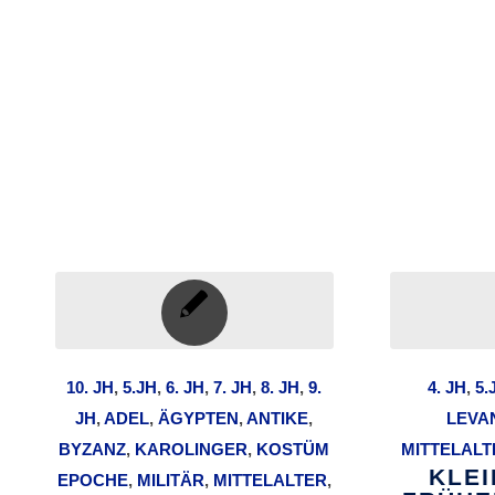
10. JH
,
5.JH
,
6. JH
,
7. JH
,
8. JH
,
9.
4. JH
,
5.
JH
,
ADEL
,
ÄGYPTEN
,
ANTIKE
,
LEVA
BYZANZ
,
KAROLINGER
,
KOSTÜM
MITTELALT
KLE
EPOCHE
,
MILITÄR
,
MITTELALTER
,