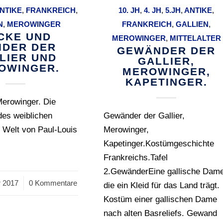
NTIKE
,
FRANKREICH
,
10. JH
,
4. JH
,
5.JH
,
ANTIKE
,
N
,
MEROWINGER
FRANKREICH
,
GALLIEN
,
CKE UND
MEROWINGER
,
MITTELALTER
IDER DER
GEWÄNDER DER
LIER UND
GALLIER,
OWINGER.
MEROWINGER,
KAPETINGER.
Merowinger. Die
des weiblichen
Gewänder der Gallier,
 Welt von Paul-Louis
Merowinger,
Kapetinger.Kostümgeschichte
Frankreichs.Tafel
2.GewänderEine gallische Dam
 2017
0 Kommentare
die ein Kleid für das Land trägt.
Kostüm einer gallischen Dame
nach alten Basreliefs. Gewand