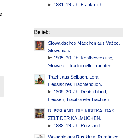
1831
19. Jh
Frankreich
in:
,
,
e
1
Beliebt
Slowakisches Mädchen aus Važec,
Slowenien.
1905
20. Jh
Kopfbedeckung
in:
,
,
,
Slowakei
Traditionelle Trachten
,
Tracht aus Selbach, Lora.
Hessisches Trachtenbuch.
1905
20. Jh
Deutschland
in:
,
,
,
Hessen
Traditionelle Trachten
,
RUSSLAND. DIE KIBITKA, DAS
ZELT DER KALMÜCKEN.
1888
19. Jh
Russland
in:
,
,
Walachin aus Rustkitza. Rumänien