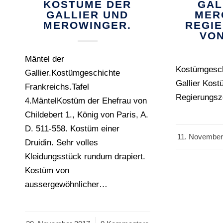
KOSTÜME DER
GAL
GALLIER UND
MER
MEROWINGER.
REGI
VON
Mäntel der
Kostümgesch
Gallier.Kostümgeschichte
Gallier Kost
Frankreichs.Tafel
Regierungsze
4.MäntelKostüm der Ehefrau von
Childebert 1., König von Paris, A.
D. 511-558. Kostüm einer
11. November
/
Druidin. Sehr volles
Kleidungsstück rundum drapiert.
Kostüm von
aussergewöhnlicher…