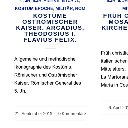
4. JH
,
5.JH
,
ANTIKE
,
BYZANZ
,
5.JH
,
8. JH
KOSTÜM EPOCHE
,
MILITÄR
,
ROM
MI
KOSTÜME
FRÜH 
OSTRÖMISCHER
MOSAI
KAISER. ARCADIUS,
KIRCHEN
THEODOSIUS I.
FLAVIUS FELIX.
Früh christl
Allgemeine und methodische
italienische
Ikonographie des Kostüms.
Mittelalters.
Römischer und Oströmischer
La Martorana
Kaiser. Römischer General des
Maria in Co
5. Jh.
6. April 20
/
21. September 2019
/
0 Kommentare