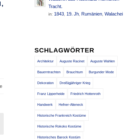
,
Tracht.
1843
19. Jh
Rumänien
Walachei
in:
,
,
,
SCHLAGWÖRTER
Architektur
Auguste Racinet
Auguste Wahlen
Bauerntrachten
Brauchtum
Burgunder Mode
Dekoration
Dreißigjähriger Krieg
e
Franz Lipperheide
Friedrich Hottenroth
Handwerk
Hefner-Alteneck
Historische Frankreich Kostüme
Historische Rokoko Kostüme
Historisches Barock Kostüm