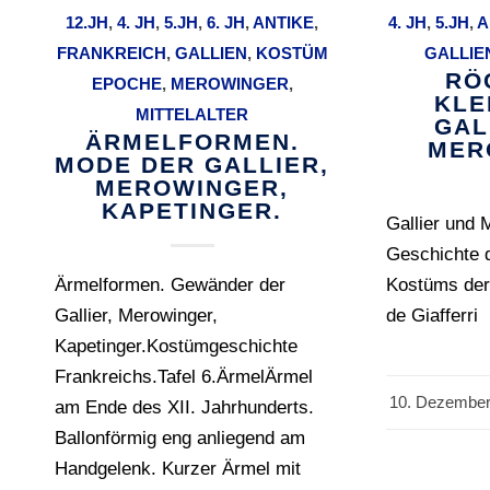
12.JH
,
4. JH
,
5.JH
,
6. JH
,
ANTIKE
,
4. JH
,
5.JH
,
A
FRANKREICH
,
GALLIEN
,
KOSTÜM
GALLIE
RÖ
EPOCHE
,
MEROWINGER
,
KLE
MITTELALTER
GAL
ÄRMELFORMEN.
MER
MODE DER GALLIER,
MEROWINGER,
KAPETINGER.
Gallier und 
Geschichte 
Ärmelformen. Gewänder der
Kostüms der
Gallier, Merowinger,
de Giafferri
Kapetinger.Kostümgeschichte
Frankreichs.Tafel 6.ÄrmelÄrmel
10. Dezember
/
am Ende des XII. Jahrhunderts.
Ballonförmig eng anliegend am
Handgelenk. Kurzer Ärmel mit