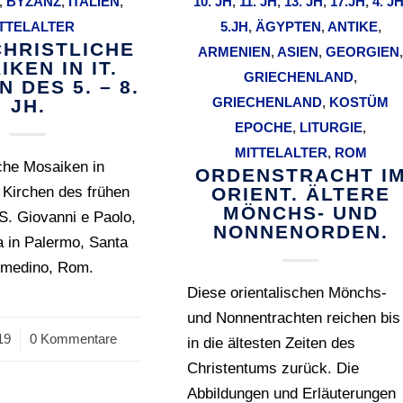
,
BYZANZ
,
ITALIEN
,
10. JH
,
11. JH
,
13. JH
,
17.JH
,
4. J
TTELALTER
5.JH
,
ÄGYPTEN
,
ANTIKE
,
CHRISTLICHE
ARMENIEN
,
ASIEN
,
GEORGIEN
KEN IN IT.
GRIECHENLAND
,
 DES 5. – 8.
GRIECHENLAND
,
KOSTÜM
JH.
EPOCHE
,
LITURGIE
,
MITTELALTER
,
ROM
iche Mosaiken in
ORDENSTRACHT I
n Kirchen des frühen
ORIENT. ÄLTERE
MÖNCHS- UND
 S. Giovanni e Paolo,
NONNENORDEN.
 in Palermo, Santa
smedino, Rom.
Diese orientalischen Mönchs-
und Nonnentrachten reichen bis
19
0 Kommentare
in die ältesten Zeiten des
Christentums zurück. Die
Abbildungen und Erläuterungen