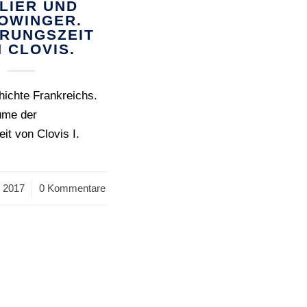
LIER UND
OWINGER.
ERUNGSZEIT
 CLOVIS.
ichte Frankreichs.
üme der
it von Clovis I.
 2017
0 Kommentare