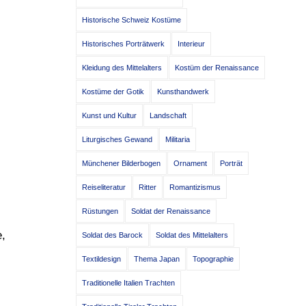
Historische Schweiz Kostüme
Historisches Porträtwerk
Interieur
Kleidung des Mittelalters
Kostüm der Renaissance
Kostüme der Gotik
Kunsthandwerk
Kunst und Kultur
Landschaft
Liturgisches Gewand
Militaria
Münchener Bilderbogen
Ornament
Porträt
Reiseliteratur
Ritter
Romantizismus
Rüstungen
Soldat der Renaissance
e,
Soldat des Barock
Soldat des Mittelalters
Textildesign
Thema Japan
Topographie
Traditionelle Italien Trachten