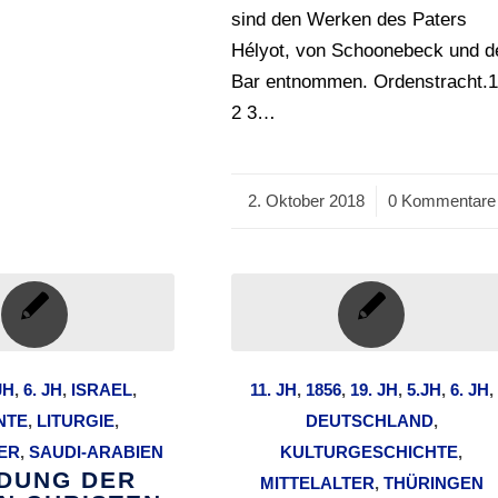
sind den Werken des Paters
Hélyot, von Schoonebeck und d
Bar entnommen. Ordenstracht.
2 3…
2. Oktober 2018
/
0 Kommentare
JH
,
6. JH
,
ISRAEL
,
11. JH
,
1856
,
19. JH
,
5.JH
,
6. JH
,
NTE
,
LITURGIE
,
DEUTSCHLAND
,
ER
,
SAUDI-ARABIEN
KULTURGESCHICHTE
,
IDUNG DER
MITTELALTER
,
THÜRINGEN