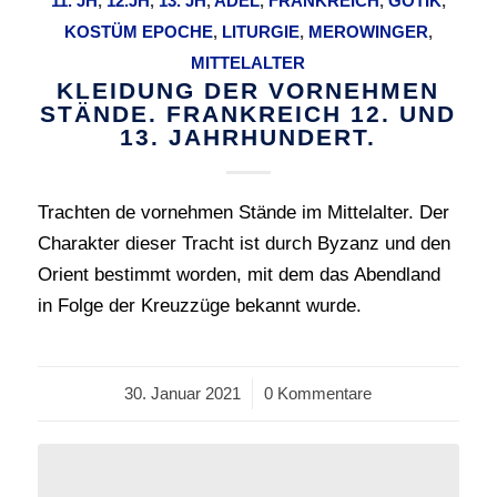
11. JH
,
12.JH
,
13. JH
,
ADEL
,
FRANKREICH
,
GOTIK
,
KOSTÜM EPOCHE
,
LITURGIE
,
MEROWINGER
,
MITTELALTER
KLEIDUNG DER VORNEHMEN
STÄNDE. FRANKREICH 12. UND
13. JAHRHUNDERT.
Trachten de vornehmen Stände im Mittelalter. Der
Charakter dieser Tracht ist durch Byzanz und den
Orient bestimmt worden, mit dem das Abendland
in Folge der Kreuzzüge bekannt wurde.
30. Januar 2021
/
0 Kommentare