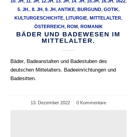
10. JH
,
11. JH
,
12.JH
,
13. JH
,
14. JH
,
15.JH
,
16.JH
,
1622
,
5. JH.
,
8. JH
,
9. JH
,
ANTIKE
,
BURGUND
,
GOTIK
,
KULTURGESCHICHTE
,
LITURGIE
,
MITTELALTER
,
ÖSTERREICH
,
ROM
,
ROMANIK
BÄDER UND BADEWESEN IM
MITTELALTER.
Bäder, Badeanstalten und Badestuben des
deutschen Mittelalters. Badeeinrichtungen und
Badesitten.
13. Dezember 2022
/
0 Kommentare