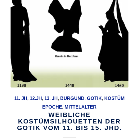
11. JH
,
12.JH
,
13. JH
,
BURGUND
,
GOTIK
,
KOSTÜM
EPOCHE
,
MITTELALTER
WEIBLICHE
KOSTÜMSILHOUETTEN DER
GOTIK VOM 11. BIS 15. JHD.