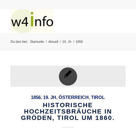
Du bist hier:
Startseite
/
Aktuell
/
19. Jh
/
1856
1856
,
19. JH
,
ÖSTERREICH
,
TIROL
HISTORISCHE
HOCHZEITSBRÄUCHE IN
GRÖDEN, TIROL UM 1860.