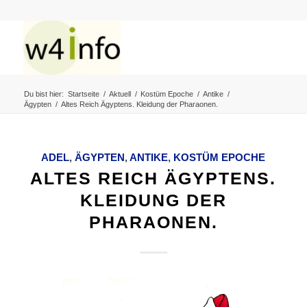
Du bist hier:
Startseite
/
Aktuell
/
Kostüm Epoche
/
Antike
/
Ägypten
/
Altes Reich Ägyptens. Kleidung der Pharaonen.
ADEL
,
ÄGYPTEN
,
ANTIKE
,
KOSTÜM EPOCHE
ALTES REICH ÄGYPTENS.
KLEIDUNG DER
PHARAONEN.