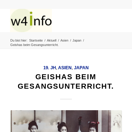
Du bist hier:
Startseite
/
Aktuell
/
Asien
/
Japan
/
Geishas beim Gesangsunterricht.
19. JH
,
ASIEN
,
JAPAN
GEISHAS BEIM
GESANGSUNTERRICHT.