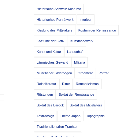
Historische Schweiz Kostüme
Historisches Porträtwerk
Interieur
Kleidung des Mittelalters
Kostüm der Renaissance
Kostüme der Gotik
Kunsthandwerk
Kunst und Kultur
Landschaft
Liturgisches Gewand
Militaria
Münchener Bilderbogen
Ornament
Porträt
Reiseliteratur
Ritter
Romantizismus
Rüstungen
Soldat der Renaissance
Soldat des Barock
Soldat des Mittelalters
Textildesign
Thema Japan
Topographie
Traditionelle Italien Trachten