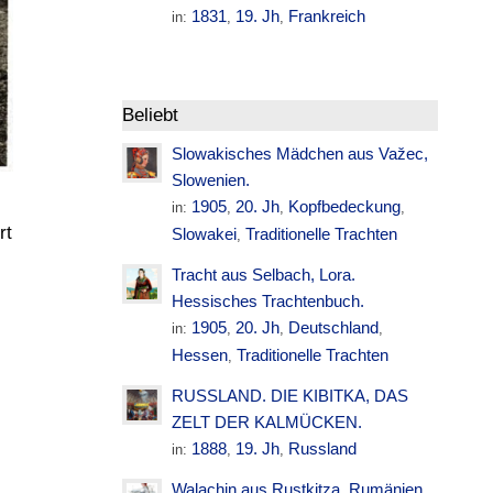
1831
19. Jh
Frankreich
in:
,
,
Beliebt
Slowakisches Mädchen aus Važec,
Slowenien.
1905
20. Jh
Kopfbedeckung
in:
,
,
,
rt
Slowakei
Traditionelle Trachten
,
Tracht aus Selbach, Lora.
Hessisches Trachtenbuch.
1905
20. Jh
Deutschland
in:
,
,
,
Hessen
Traditionelle Trachten
,
RUSSLAND. DIE KIBITKA, DAS
ZELT DER KALMÜCKEN.
1888
19. Jh
Russland
in:
,
,
Walachin aus Rustkitza. Rumänien