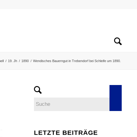
ell
/
19. Jh
/
1890
/
Wendisches Bauerngut in Trebendorf bei Schleife um 1890.
LETZTE BEITRÄGE