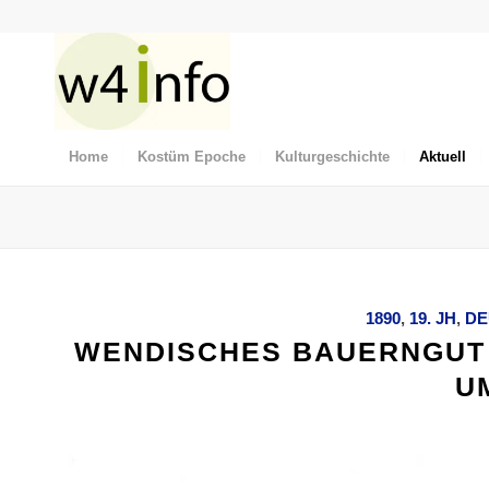
Home
Kostüm Epoche
Kulturgeschichte
Aktuell
1890
,
19. JH
,
DE
WENDISCHES BAUERNGUT 
UM