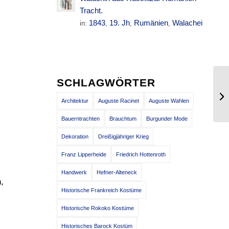
Tracht.
1843
19. Jh
Rumänien
Walachei
in:
,
,
,
SCHLAGWÖRTER
Architektur
Auguste Racinet
Auguste Wahlen
Bauerntrachten
Brauchtum
Burgunder Mode
Dekoration
Dreißigjähriger Krieg
Franz Lipperheide
Friedrich Hottenroth
Handwerk
Hefner-Alteneck
,
Historische Frankreich Kostüme
Historische Rokoko Kostüme
Historisches Barock Kostüm