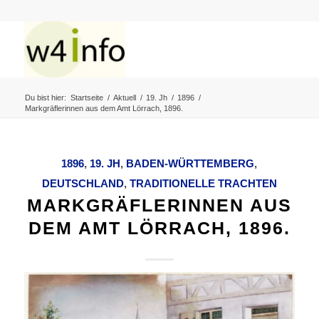
Du bist hier:
Startseite
/
Aktuell
/
19. Jh
/
1896
/
Markgräflerinnen aus dem Amt Lörrach, 1896.
1896
,
19. JH
,
BADEN-WÜRTTEMBERG
,
DEUTSCHLAND
,
TRADITIONELLE TRACHTEN
MARKGRÄFLERINNEN AUS
DEM AMT LÖRRACH, 1896.