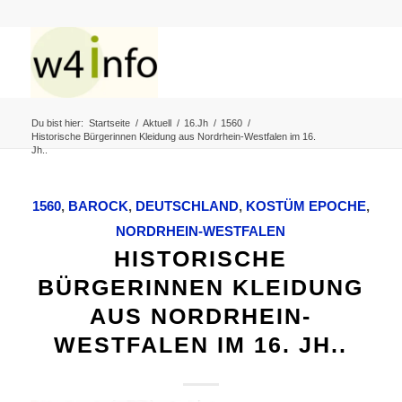
Du bist hier:
Startseite
/
Aktuell
/
16.Jh
/
1560
/
Historische Bürgerinnen Kleidung aus Nordrhein-Westfalen im 16.
Jh..
1560
,
BAROCK
,
DEUTSCHLAND
,
KOSTÜM EPOCHE
,
NORDRHEIN-WESTFALEN
HISTORISCHE
BÜRGERINNEN KLEIDUNG
AUS NORDRHEIN-
WESTFALEN IM 16. JH..