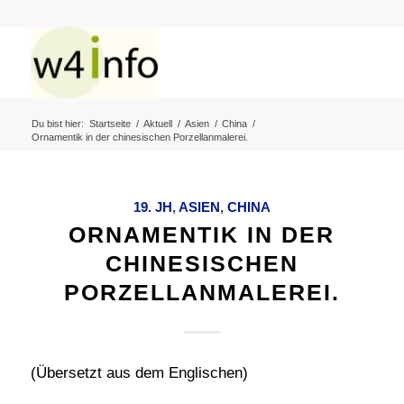
Du bist hier:
Startseite
/
Aktuell
/
Asien
/
China
/
Ornamentik in der chinesischen Porzellanmalerei.
19. JH
,
ASIEN
,
CHINA
ORNAMENTIK IN DER
CHINESISCHEN
PORZELLANMALEREI.
(Übersetzt aus dem Englischen)