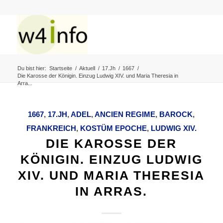
Du bist hier:
Startseite
/
Aktuell
/
17.Jh
/
1667
/
Die Karosse der Königin. Einzug Ludwig XIV. und Maria Theresia in
Arra...
1667
,
17.JH
,
ADEL
,
ANCIEN REGIME
,
BAROCK
,
FRANKREICH
,
KOSTÜM EPOCHE
,
LUDWIG XIV.
DIE KAROSSE DER
KÖNIGIN. EINZUG LUDWIG
XIV. UND MARIA THERESIA
IN ARRAS.