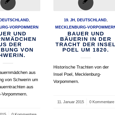
DEUTSCHLAND
,
19. JH
,
DEUTSCHLAND
,
URG-VORPOMMERN
MECKLENBURG-VORPOMMER
UER UND
BAUER UND
RNMÄDCHEN
BÄUERIN IN DER
US DER
TRACHT DER INSE
BUNG VON
POEL UM 1820.
HWERIN.
Historische Trachten von der
Bauernmädchen aus
Insel Poel, Mecklenburg-
ng von Schwerin um
Vorpommern.
auerntrachten aus
g-Vorpommern.
11. Januar 2015
/
0 Kommentare
2015
0 Kommentare