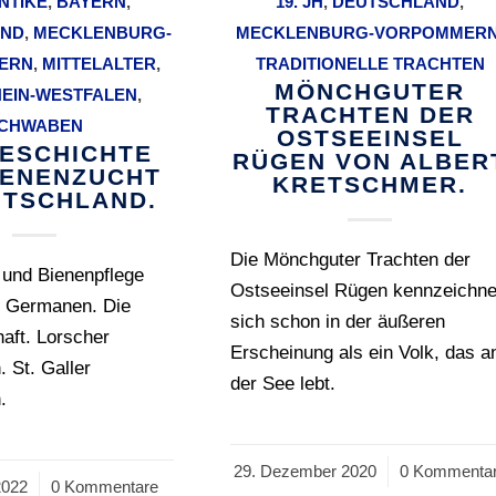
NTIKE
,
BAYERN
,
19. JH
,
DEUTSCHLAND
,
AND
,
MECKLENBURG-
MECKLENBURG-VORPOMMER
ERN
,
MITTELALTER
,
TRADITIONELLE TRACHTEN
MÖNCHGUTER
EIN-WESTFALEN
,
TRACHTEN DER
CHWABEN
OSTSEEINSEL
GESCHICHTE
RÜGEN VON ALBER
IENENZUCHT
KRETSCHMER.
UTSCHLAND.
Die Mönchguter Trachten der
 und Bienenpflege
Ostseeinsel Rügen kennzeichn
n Germanen. Die
sich schon in der äußeren
haft. Lorscher
Erscheinung als ein Volk, das a
 St. Galler
der See lebt.
.
29. Dezember 2020
/
0 Kommenta
2022
0 Kommentare