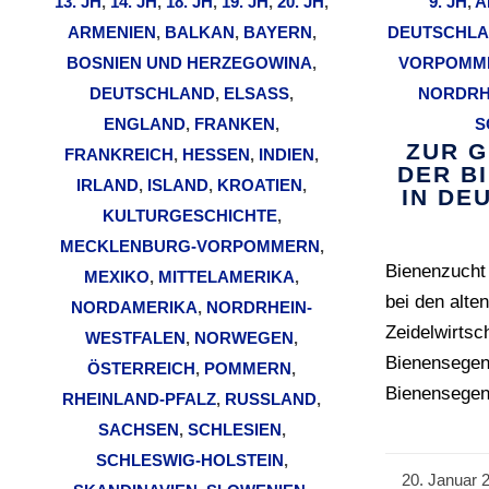
13. JH
,
14. JH
,
18. JH
,
19. JH
,
20. JH
,
9. JH
,
A
ARMENIEN
,
BALKAN
,
BAYERN
,
DEUTSCHL
BOSNIEN UND HERZEGOWINA
,
VORPOMM
DEUTSCHLAND
,
ELSASS
,
NORDRH
ENGLAND
,
FRANKEN
,
S
ZUR 
FRANKREICH
,
HESSEN
,
INDIEN
,
DER B
IRLAND
,
ISLAND
,
KROATIEN
,
IN DE
KULTURGESCHICHTE
,
MECKLENBURG-VORPOMMERN
,
Bienenzucht
MEXIKO
,
MITTELAMERIKA
,
bei den alte
NORDAMERIKA
,
NORDRHEIN-
Zeidelwirtsc
WESTFALEN
,
NORWEGEN
,
Bienensegen.
ÖSTERREICH
,
POMMERN
,
Bienensegen
RHEINLAND-PFALZ
,
RUSSLAND
,
SACHSEN
,
SCHLESIEN
,
SCHLESWIG-HOLSTEIN
,
20. Januar 
/