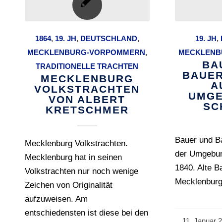
1864
,
19. JH
,
DEUTSCHLAND
,
19. JH
,
MECKLENBURG-VORPOMMERN
,
MECKLENB
BA
TRADITIONELLE TRACHTEN
BAUE
MECKLENBURG
A
VOLKSTRACHTEN
UMGE
VON ALBERT
SC
KRETSCHMER
Bauer und 
Mecklenburg Volkstrachten.
der Umgebu
Mecklenburg hat in seinen
1840. Alte B
Volkstrachten nur noch wenige
Mecklenbur
Zeichen von Originalität
aufzuweisen. Am
entschiedensten ist diese bei den
11. Januar 
/