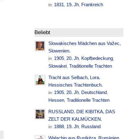
1831
19. Jh
Frankreich
in:
,
,
Beliebt
Slowakisches Mädchen aus Važec,
Slowenien.
1905
20. Jh
Kopfbedeckung
in:
,
,
,
Slowakei
Traditionelle Trachten
,
Tracht aus Selbach, Lora.
Hessisches Trachtenbuch.
1905
20. Jh
Deutschland
in:
,
,
,
Hessen
Traditionelle Trachten
,
RUSSLAND. DIE KIBITKA, DAS
ZELT DER KALMÜCKEN.
1888
19. Jh
Russland
in:
,
,
Walachin aus Rustkitza. Rumänien