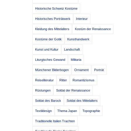
Historische Schweiz Kostüme
Historisches Porträtwerk
Interieur
Kleidung des Mittelalters
Kostüm der Renaissance
Kostüme der Gotik
Kunsthandwerk
Kunst und Kultur
Landschaft
Liturgisches Gewand
Militaria
Münchener Bilderbogen
Ornament
Porträt
Reiseliteratur
Ritter
Romantizismus
Rüstungen
Soldat der Renaissance
Soldat des Barock
Soldat des Mittelalters
Textildesign
Thema Japan
Topographie
Traditionelle Italien Trachten