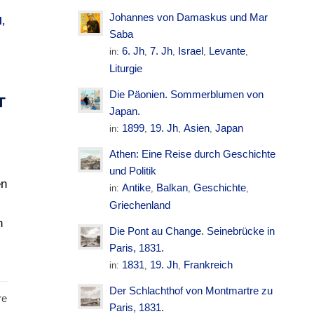
Johannes von Damaskus und Mar
N
,
Saba
6. Jh
7. Jh
Israel
Levante
in:
,
,
,
,
Liturgie
Die Päonien. Sommerblumen von
T
Japan.
1899
19. Jh
Asien
Japan
in:
,
,
,
Athen: Eine Reise durch Geschichte
und Politik
en
Antike
Balkan
Geschichte
in:
,
,
,
Griechenland
n
Die Pont au Change. Seinebrücke in
Paris, 1831.
1831
19. Jh
Frankreich
in:
,
,
Der Schlachthof von Montmartre zu
re
Paris, 1831.