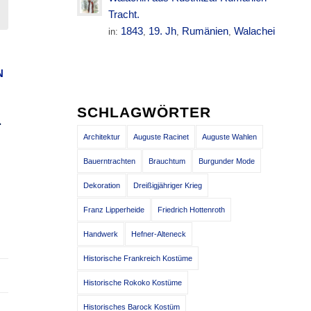
Tracht.
1843
19. Jh
Rumänien
Walachei
in:
,
,
,
N
SCHLAGWÖRTER
L
Architektur
Auguste Racinet
Auguste Wahlen
Bauerntrachten
Brauchtum
Burgunder Mode
Dekoration
Dreißigjähriger Krieg
Franz Lipperheide
Friedrich Hottenroth
Handwerk
Hefner-Alteneck
Historische Frankreich Kostüme
Historische Rokoko Kostüme
Historisches Barock Kostüm