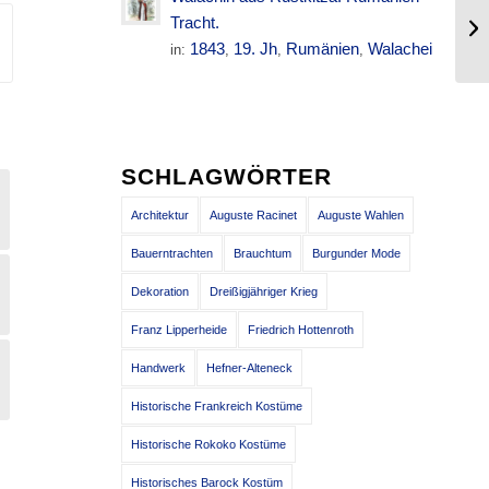
Kr
Tracht.
Tr
1843
19. Jh
Rumänien
Walachei
in:
,
,
,
SCHLAGWÖRTER
Architektur
Auguste Racinet
Auguste Wahlen
Bauerntrachten
Brauchtum
Burgunder Mode
Dekoration
Dreißigjähriger Krieg
Franz Lipperheide
Friedrich Hottenroth
Handwerk
Hefner-Alteneck
Historische Frankreich Kostüme
Historische Rokoko Kostüme
Historisches Barock Kostüm