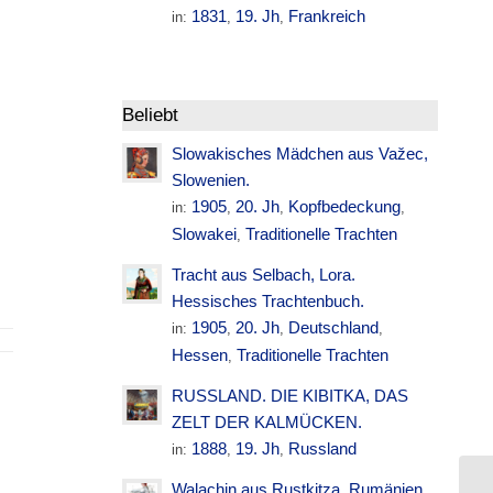
1831
19. Jh
Frankreich
in:
,
,
Beliebt
Slowakisches Mädchen aus Važec,
Slowenien.
1905
20. Jh
Kopfbedeckung
in:
,
,
,
Slowakei
Traditionelle Trachten
,
Tracht aus Selbach, Lora.
Hessisches Trachtenbuch.
1905
20. Jh
Deutschland
in:
,
,
,
Hessen
Traditionelle Trachten
,
RUSSLAND. DIE KIBITKA, DAS
ZELT DER KALMÜCKEN.
1888
19. Jh
Russland
in:
,
,
Walachin aus Rustkitza. Rumänien