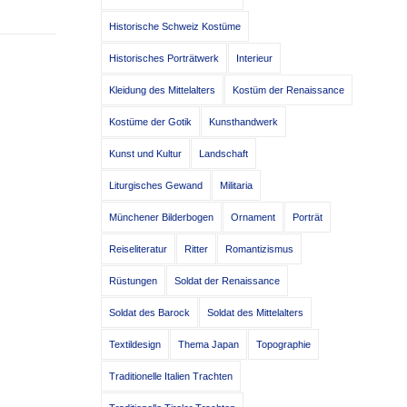
Historische Schweiz Kostüme
Historisches Porträtwerk
Interieur
Kleidung des Mittelalters
Kostüm der Renaissance
Kostüme der Gotik
Kunsthandwerk
Kunst und Kultur
Landschaft
Liturgisches Gewand
Militaria
Münchener Bilderbogen
Ornament
Porträt
Reiseliteratur
Ritter
Romantizismus
Rüstungen
Soldat der Renaissance
Soldat des Barock
Soldat des Mittelalters
Textildesign
Thema Japan
Topographie
Traditionelle Italien Trachten