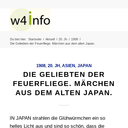
Du bist hier:
Startseite
/
Aktuell
/
20. Jh
/
1908
/
Die Geliebten der Feuerfliege. Märchen aus dem alten Japan.
1908
,
20. JH
,
ASIEN
,
JAPAN
DIE GELIEBTEN DER
FEUERFLIEGE. MÄRCHEN
AUS DEM ALTEN JAPAN.
IN JAPAN strahlen die Glühwürmchen ein so
helles Licht aus und sind so schön, dass die