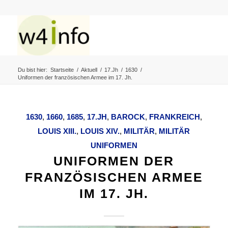
Du bist hier:
Startseite
/
Aktuell
/
17.Jh
/
1630
/
Uniformen der französischen Armee im 17. Jh.
1630
,
1660
,
1685
,
17.JH
,
BAROCK
,
FRANKREICH
,
LOUIS XIII.
,
LOUIS XIV.
,
MILITÄR
,
MILITÄR
UNIFORMEN
UNIFORMEN DER
FRANZÖSISCHEN ARMEE
IM 17. JH.