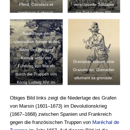
Pferd. Cavaliers et
verkrüppelte Soldaten
tambours à cheval.
zur Zeit Ludwig XIII.
D’après la belle (Della
Nach Jacques Callot.
Bella)
Niederlage der
spanischen Armee in der
Nähe des Brügger
Kanals unter der
Grenadier zündet eine
Führung von Marsin
Granate an. Grenadier
durch die Truppen von
allumant sa grenade.
König Ludwig XIV. im
Jahr 1667. Aus dem
Obiges Bild links zeigt die Niederlage des Grafen
Gemälde von Le Brun,
von Marsin (1601–1673) im Devolutionskrieg
gestochen von Séb. le
(1667–1668) zwischen Spanien und Frankreich
Clerc (1680). N. B. Wir
gegen die französischen Truppen von
Maréchal de
sehen in dieser Tafel die