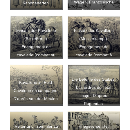
Wagen. Französische
Kanonenarten.
Armee im 17.
Jahrhundert.
Einsatz der Kavallerie
Einsatz der Kavallerie
(Schießerei).
(Messerkampf).
Engagement de
Engagement de
cavalerie (combat au
cavalerie (combat à
pistolet). D’après Van der
l’arme blanche). D’après
Meulen.
Van der Meulen.
Die Befehle des Stabes.
Kavallerie im Feld.
Les ordres de l’état
Cavalerie en campagne.
major. D’après
D’après Van der Meulen.
Rugendas.
Reiter und Trommler zu
Kriegsversehrte,