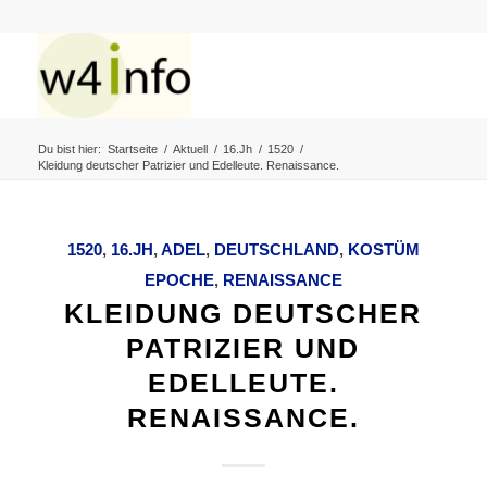
Du bist hier:
Startseite
/
Aktuell
/
16.Jh
/
1520
/
Kleidung deutscher Patrizier und Edelleute. Renaissance.
1520
,
16.JH
,
ADEL
,
DEUTSCHLAND
,
KOSTÜM
EPOCHE
,
RENAISSANCE
KLEIDUNG DEUTSCHER
PATRIZIER UND
EDELLEUTE.
RENAISSANCE.